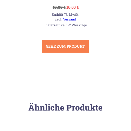
Ursprünglicher
Aktueller
18,00
€
16,50
€
Preis
Preis
Enthält 7% MwSt.
war:
ist:
18,00 €
16,50 €.
zzgl.
Versand
Lieferzeit: ca. 1-2 Werktage
GEHE ZUM PRODUKT
Ähnliche Produkte