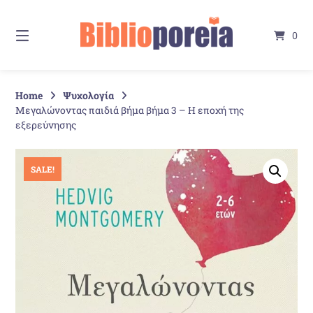
Springe
zum
0
Inhalt
Home
Ψυχολογία
Μεγαλώνοντας παιδιά βήμα βήμα 3 – Η εποχή της
εξερεύνησης
SALE!