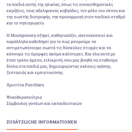
τα παιδιά αυτής της ηλικίας, όπως τις συναισθηµατικές
εκρήξεις, τους αδελφικούς καβγάδες, τον ρόλο του ύπνου και
της σωστής διατροφής, την προσαρµογή στον παιδικό σταθµό
και το νηπιαγωγείο.
Η Μοntgomery εξηγεί, καθησυχάζει, απενοχοποιεί και
παράλληλα καθοδηγεί για το πώς µπορούµε να
αντιµετωπίσουµε σωστά τις δύσκολες στιγµές και να
κάνουµε τις όµορφες ακόµα καλύτερες. Και όλα αυτά µε
έναν τρόπο άµεσο, ειλικρινή, που µας βοηθά να σταθούµε
δίπλα στα παιδιά µας, δηµιουργώντας σχέσεις αγάπης,
ζεστασιάς και εµπιστοσύνης.
Χριστίνα Ρασιδάκη
Ψυχοθεραπεύτρια
Σύµβουλος γονέων και εκπαιδευτικών
ZUSÄTZLICHE INFORMATIONEN