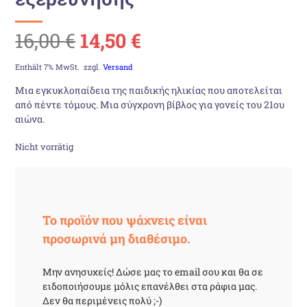
Ursprünglicher
Aktueller
16,00
€
14,50
€
Preis
Preis
Enthält 7% MwSt.
zzgl.
Versand
Μια εγκυκλοπαίδεια της παιδικής ηλικίας που αποτελείται
war:
ist:
από πέντε τόμους. Μια σύγχρονη βίβλος για γονείς του 21ου
αιώνα.
16,00 €
14,50 €.
Nicht vorrätig
Το προϊόν που ψάχνεις είναι
προσωρινά μη διαθέσιμο.
Μην ανησυχείς! Δώσε μας το email σου και θα σε
ειδοποιήσουμε μόλις επανέλθει στα ράφια μας.
Δεν θα περιμένεις πολύ ;-)