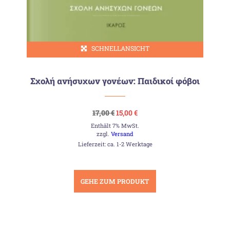
SCHNELLANSICHT
Σχολή ανήσυχων γονέων: Παιδικοί φόβοι
Ursprünglicher
Aktueller
17,00
€
15,00
€
Preis
Preis
Enthält 7% MwSt.
war:
ist:
17,00 €
15,00 €.
zzgl.
Versand
Lieferzeit: ca. 1-2 Werktage
GEHE ZUM PRODUKT