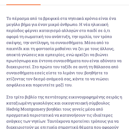
Το πέρασµα από τα βρεφικά στα νηπιακά χρόνια είναι ένα
µεγάλο βήµα για έναν µικρό άνθρωπο. Η νέα ηλικιακή
περίοδος φέρνει καταιγισµό αλλαγών στο παιδί σε ό,τι
αφορά τη σωµατική του ανάπτυξη, την οµιλία, τον τρόπο
σκέψης, την αντίληψη, τα συναισθήµατα. Μέσα από το
παιχνίδι και τη φαντασία µαθαίνει να ζει µε τους άλλους,
αποκτά γνώσεις και εµπειρίες, ενώ αρχίζει να βιώνει
πρωτόγνωρα και έντονα συναισθήµατα που είναι αδύνατο να
διαχειριστεί. Στο πρώτο του ταξίδι σε αυτή τη θάλασσα από
συναισθήµατα εσείς είστε το λιµάνι του: βοηθήστε το
χτίζοντας τον δεσµό ανάµεσά σας, κάντε το να νιώσει
ασφάλεια και πορευτείτε µαζί του.
Στο τρίτο βιβλίο της πεντάτοµης εικονογραφηµένης σειράς η
καταξιωµένη ψυχολόγος και οικογενειακή σύµβουλος
Hedvig Montgomery βοηθάει τους γονείς µέσα από
πραγµατικά περιστατικά να κατανοήσουν τις ιδιαίτερες
ανάγκες των νηπίων. Ταυτόχρονα προτείνει τρόπους για να
διαχειριστούν µε επιτυχία σηµαντικά θέµατα που αφορούν