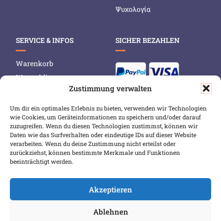
Ψυχολογία
SERVICE & INFOS
SICHER BEZAHLEN
Warenkorb
Wunschliste
Zustimmung verwalten
Mein Konto
Versand & Lieferung
Um dir ein optimales Erlebnis zu bieten, verwenden wir Technologien
wie Cookies, um Geräteinformationen zu speichern und/oder darauf
Zahlungsweisen
zuzugreifen. Wenn du diesen Technologien zustimmst, können wir
Widerruf
Daten wie das Surfverhalten oder eindeutige IDs auf dieser Website
verarbeiten. Wenn du deine Zustimmung nicht erteilst oder
zurückziehst, können bestimmte Merkmale und Funktionen
beeinträchtigt werden.
Akzeptieren
Ablehnen
COPYRIGHT 2026 BIBLIOPOREIA