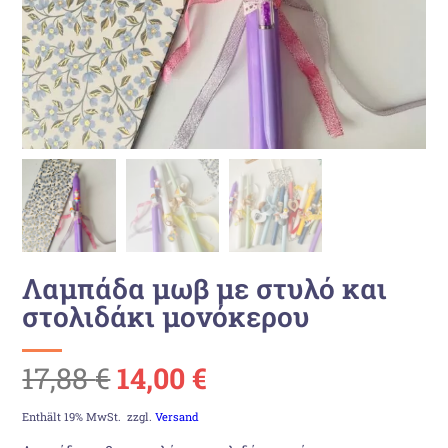
Λαμπάδα μωβ με στυλό και
στολιδάκι μονόκερου
Ursprünglicher
Aktueller
17,88
€
14,00
€
Preis
Preis
Enthält 19% MwSt.
zzgl.
Versand