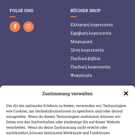
FOLGE UNS
BÜCHER SHOP
Ελληνική λογοτεχνία
Εφηβική λογοτεχνία
Μαγειρική
Ξένη λογοτεχνία
Παιδικά βιβλία
Παιδική λογοτεχνία
Ψυχολογία
Zustimmung verwalten
SERVICE & INFOS
SICHER BEZAHLEN
Um dir ein optimales Erlebnis zu bieten, verwenden wir Technologien
Warenkorb
wie Cookies, um Geräteinformationen zu speichern und/oder darauf
Wunschliste
zuzugreifen. Wenn du diesen Technologien zustimmst, können wir
Daten wie das Surfverhalten oder eindeutige IDs auf dieser Website
Mein Konto
verarbeiten. Wenn du deine Zustimmung nicht erteilst oder
zurückziehst, können bestimmte Merkmale und Funktionen
Versand & Lieferung