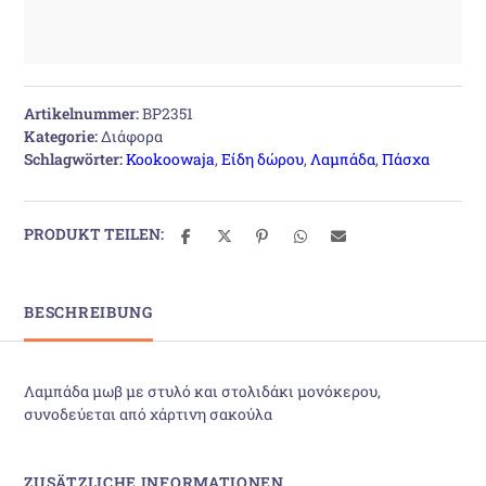
Artikelnummer:
BP2351
Kategorie:
Διάφορα
Schlagwörter:
Kookoowaja
,
Είδη δώρου
,
Λαμπάδα
,
Πάσχα
PRODUKT TEILEN:
BESCHREIBUNG
Λαμπάδα μωβ με στυλό και στολιδάκι μονόκερου,
συνοδεύεται από χάρτινη σακούλα
ZUSÄTZLICHE INFORMATIONEN