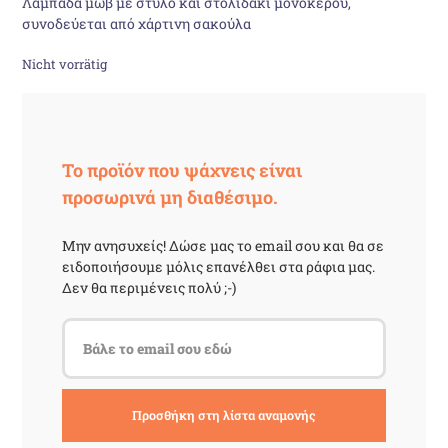
Λαμπάδα μωβ με στυλό και στολιδάκι μονόκερου,
war:
ist:
συνοδεύεται από χάρτινη σακούλα
17,88 €
14,00 €.
Nicht vorrätig
Το προϊόν που ψάχνεις είναι
προσωρινά μη διαθέσιμο.
Μην ανησυχείς! Δώσε μας το email σου και θα σε
ειδοποιήσουμε μόλις επανέλθει στα ράφια μας.
Δεν θα περιμένεις πολύ ;-)