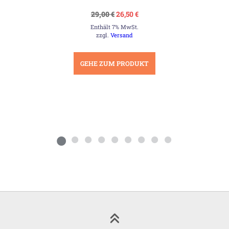
Ursprünglicher
Aktueller
29,00
€
26,50
€
Preis
Preis
Enthält 7% MwSt.
war:
ist:
29,00 €
26,50 €.
zzgl.
Versand
GEHE ZUM PRODUKT