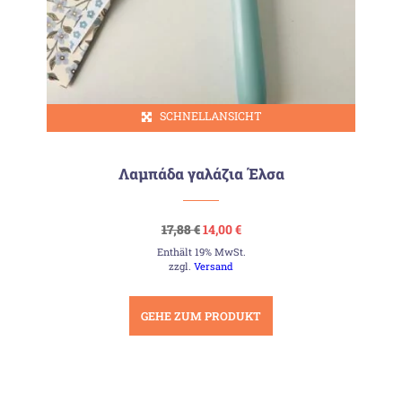
SCHNELLANSICHT
Λαμπάδα γαλάζια Έλσα
Ursprünglicher
Aktueller
17,88
€
14,00
€
Preis
Preis
Enthält 19% MwSt.
war:
ist:
17,88 €
14,00 €.
zzgl.
Versand
GEHE ZUM PRODUKT