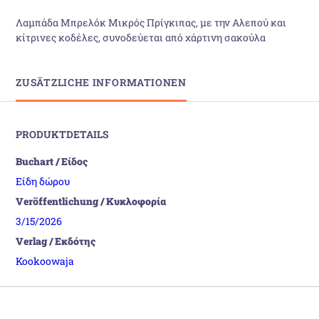
Λαμπάδα Μπρελόκ Μικρός Πρίγκιπας, με την Αλεπού και
κίτρινες κοδέλες, συνοδεύεται από χάρτινη σακούλα
ZUSÄTZLICHE INFORMATIONEN
PRODUKTDETAILS
Buchart / Είδος
Είδη δώρου
Veröffentlichung / Κυκλοφορία
3/15/2026
Verlag / Εκδότης
Kookoowaja