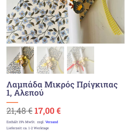
Λαμπάδα Μικρός Πρίγκιπας
1, Αλεπού
Ursprünglicher
Aktueller
21,48
€
17,00
€
Preis
Preis
Enthält 19% MwSt.
zzgl.
Versand
Lieferzeit: ca. 1-2 Werktage