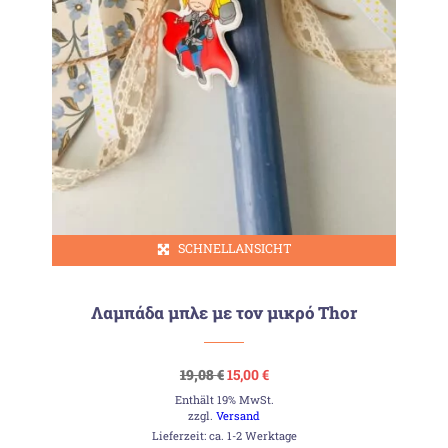
SCHNELLANSICHT
Λαμπάδα μπλε με τον μικρό Thor
Ursprünglicher
Aktueller
19,08
€
15,00
€
Preis
Preis
Enthält 19% MwSt.
war:
ist:
19,08 €
15,00 €.
zzgl.
Versand
Lieferzeit: ca. 1-2 Werktage