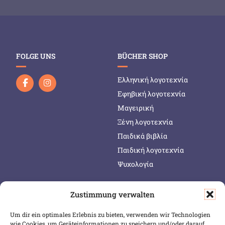
FOLGE UNS
BÜCHER SHOP
Ελληνική λογοτεχνία
Εφηβική λογοτεχνία
Μαγειρική
Ξένη λογοτεχνία
Παιδικά βιβλία
Παιδική λογοτεχνία
Ψυχολογία
Zustimmung verwalten
SERVICE & INFOS
SICHER BEZAHLEN
Um dir ein optimales Erlebnis zu bieten, verwenden wir Technologien
Warenkorb
wie Cookies, um Geräteinformationen zu speichern und/oder darauf