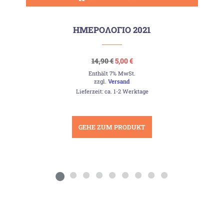
ΗΜΕΡΟΛΟΓΙΟ 2021
Ursprünglicher
Aktueller
14,90
€
5,00
€
Preis
Preis
Enthält 7% MwSt.
war:
ist:
14,90 €
5,00 €.
zzgl.
Versand
Lieferzeit: ca. 1-2 Werktage
GEHE ZUM PRODUKT