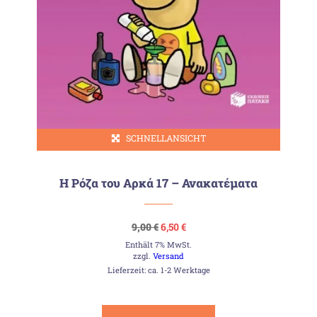
SCHNELLANSICHT
Η Ρόζα του Αρκά 17 – Ανακατέματα
Ursprünglicher
Aktueller
9,00
€
6,50
€
Preis
Preis
Enthält 7% MwSt.
war:
ist:
9,00 €
6,50 €.
zzgl.
Versand
Lieferzeit: ca. 1-2 Werktage