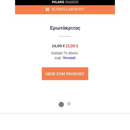
SCHNELLANSICHT
Ερωτόκριτος
Ursprünglicher
Aktueller
14,00
€
13,00
€
Preis
Preis
Enthält 7% MwSt.
war:
ist:
14,00 €
13,00 €.
zzgl.
Versand
GEHE ZUM PRODUKT