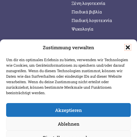
Ξένη λογοτεχνία
Παιδικά βιβλία
Παιδική λογοτεχνία
Ψυχολογία
Zustimmung verwalten
SERVICE & INFOS
SICHER BEZAHLEN
Um dir ein optimales Erlebnis zu bieten, verwenden wir Technologien
Warenkorb
wie Cookies, um Geräteinformationen zu speichern und/oder darauf
Wunschliste
zuzugreifen. Wenn du diesen Technologien zustimmst, können wir
Daten wie das Surfverhalten oder eindeutige IDs auf dieser Website
Mein Konto
verarbeiten. Wenn du deine Zustimmung nicht erteilst oder
zurückziehst, können bestimmte Merkmale und Funktionen
Versand & Lieferung
beeinträchtigt werden.
Zahlungsweisen
Widerruf
Akzeptieren
Ablehnen