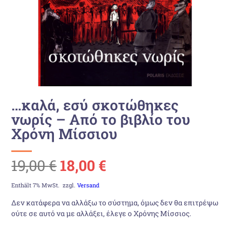
…καλά, εσύ σκοτώθηκες
νωρίς – Από το βιβλίο του
Χρόνη Μίσσιου
Ursprünglicher
Aktueller
19,00
€
18,00
€
Preis
Preis
Enthält 7% MwSt.
zzgl.
Versand
Δεν κατάφερα να αλλάξω το σύστημα, όμως δεν θα επιτρέψω
war:
ist:
ούτε σε αυτό να με αλλάξει, έλεγε ο Χρόνης Μίσσιος.