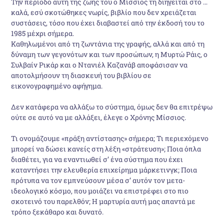
Την περίοδο αυτή της ζωής του ο Μίσσιος τη διηγείται στο …
καλά, εσύ σκοτώθηκες νωρίς, βιβλίο που δεν χρειάζεται
συστάσεις, τόσο που έχει διαβαστεί από την έκδοσή του το
1985 μέχρι σήμερα.
Καθηλωμένοι από τη ζωντάνια της γραφής, αλλά και από τη
δύναμη των γεγονότων και των προσώπων, η Μυρτώ Ράις, ο
Συλβαίν Ρικάρ και ο Ντανιέλ Καζανάβ αποφάσισαν να
αποτολμήσουν τη διασκευή του βιβλίου σε
εικονογραφημένο αφήγημα.
Δεν κατάφερα να αλλάξω το σύστημα, όμως δεν θα επιτρέψω
ούτε σε αυτό να με αλλάξει, έλεγε ο Χρόνης Μίσσιος.
Τι ονομάζουμε «πράξη αντίστασης» σήμερα; Τι περιεχόμενο
μπορεί να δώσει κανείς στη λέξη «στράτευση»; Ποια όπλα
διαθέτει, για να εναντιωθεί σ’ ένα σύστημα που έχει
καταντήσει την ελευθερία επιχείρημα μάρκετινγκ; Ποια
πρότυπα να τον εμπνεύσουν μέσα σ’ αυτόν τον μετα-
ιδεολογικό κόσμο, που μοιάζει να επιστρέφει στο πιο
σκοτεινό του παρελθόν; Η μαρτυρία αυτή μας απαντά με
τρόπο ξεκάθαρο και δυνατό.