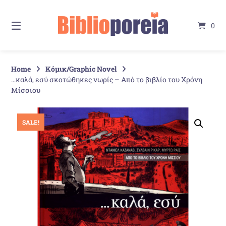
Springe
zum
0
Inhalt
Home
Κόμικ/Graphic Novel
…καλά, εσύ σκοτώθηκες νωρίς – Από το βιβλίο του Χρόνη
Μίσσιου
SALE!