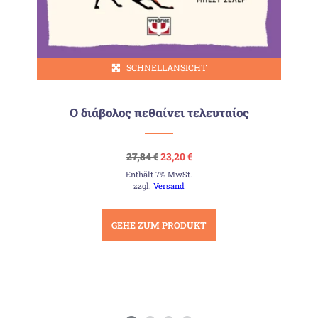
SCHNELLANSICHT
Ο διάβολος πεθαίνει τελευταίος
Ursprünglicher
Aktueller
27,84
€
23,20
€
Preis
Preis
Enthält 7% MwSt.
war:
ist:
27,84 €
23,20 €.
zzgl.
Versand
GEHE ZUM PRODUKT