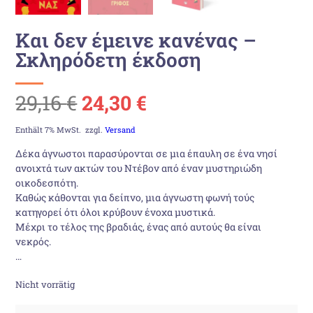
Και δεν έμεινε κανένας –
Σκληρόδετη έκδοση
Ursprünglicher
Aktueller
29,16
€
24,30
€
Preis
Preis
Enthält 7% MwSt.
zzgl.
Versand
Δέκα άγνωστοι παρασύρονται σε μια έπαυλη σε ένα νησί
war:
ist:
ανοιχτά των ακτών του Ντέβον από έναν μυστηριώδη
οικοδεσπότη.
29,16 €
24,30 €.
Καθώς κάθονται για δείπνο, μια άγνωστη φωνή τούς
κατηγορεί ότι όλοι κρύβουν ένοχα μυστικά.
Μέχρι το τέλος της βραδιάς, ένας από αυτούς θα είναι
νεκρός.
…
Nicht vorrätig