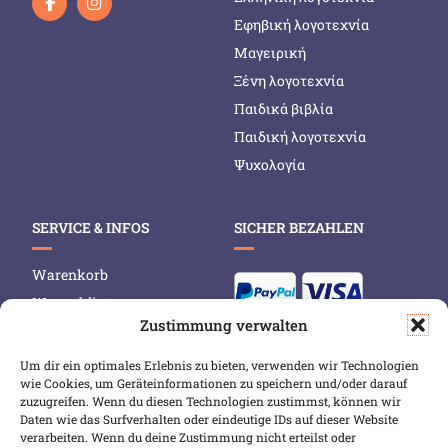
Εφηβική λογοτεχνία
Μαγειρική
Ξένη λογοτεχνία
Παιδικά βιβλία
Παιδική λογοτεχνία
Ψυχολογία
SERVICE & INFOS
SICHER BEZAHLEN
Warenkorb
Wunschliste
Zustimmung verwalten
Mein Konto
Versand & Lieferung
Um dir ein optimales Erlebnis zu bieten, verwenden wir Technologien
wie Cookies, um Geräteinformationen zu speichern und/oder darauf
Zahlungsweisen
zuzugreifen. Wenn du diesen Technologien zustimmst, können wir
Widerruf
Daten wie das Surfverhalten oder eindeutige IDs auf dieser Website
verarbeiten. Wenn du deine Zustimmung nicht erteilst oder