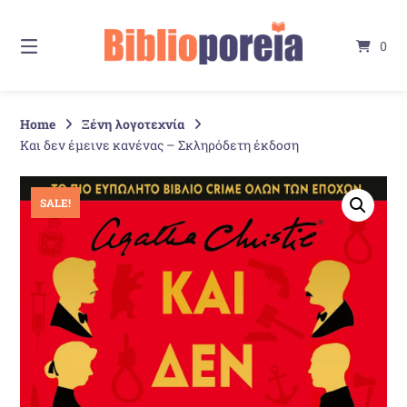
Springe
zum
0
Inhalt
Home
Ξένη λογοτεχνία
Και δεν έμεινε κανένας – Σκληρόδετη έκδοση
SALE!