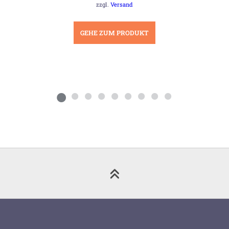
19,00 €
17,50 €.
zzgl.
Versand
GEHE ZUM PRODUKT