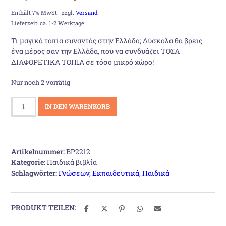
Preis
Preis
Enthält 7% MwSt.
zzgl.
Versand
Lieferzeit: ca. 1-2 Werktage
war:
ist:
Τι μαγικά τοπία συναντάς στην Ελλάδα; Δύσκολα θα βρεις
ένα μέρος σαν την Ελλάδα, που να συνδυάζει ΤΟΣΑ
19,80 €
16,50 €.
ΔΙΑΦΟΡΕΤΙΚΑ ΤΟΠΙΑ σε τόσο μικρό χώρο!
Nur noch 2 vorrätig
Θησαυροί
IN DEN WARENKORB
και
Τοπία
της
Ελλάδας
Artikelnummer:
BP2212
Menge
Kategorie:
Παιδικά βιβλία
Schlagwörter:
Γνώσεων
,
Εκπαιδευτικά
,
Παιδικά
PRODUKT TEILEN: