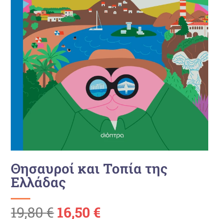
Θησαυροί και Τοπία της
Ελλάδας
Ursprünglicher
Aktueller
19,80
€
16,50
€