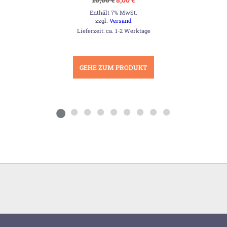
Preis
Preis
Enthält 7% MwSt.
war:
ist:
10,00 €
8,00 €.
zzgl.
Versand
Lieferzeit: ca. 1-2 Werktage
GEHE ZUM PRODUKT