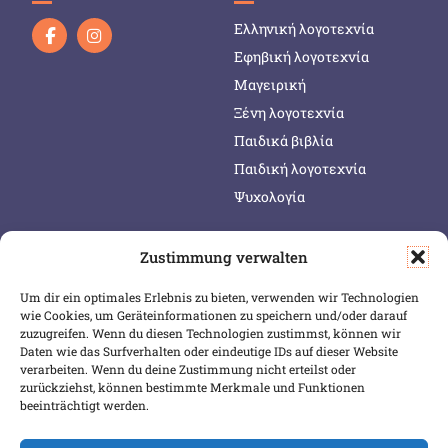
Ελληνική λογοτεχνία
Εφηβική λογοτεχνία
Μαγειρική
Ξένη λογοτεχνία
Παιδικά βιβλία
Παιδική λογοτεχνία
Ψυχολογία
Zustimmung verwalten
SERVICE & INFOS
SICHER BEZAHLEN
Um dir ein optimales Erlebnis zu bieten, verwenden wir Technologien
Warenkorb
wie Cookies, um Geräteinformationen zu speichern und/oder darauf
zuzugreifen. Wenn du diesen Technologien zustimmst, können wir
Wunschliste
Daten wie das Surfverhalten oder eindeutige IDs auf dieser Website
Mein Konto
verarbeiten. Wenn du deine Zustimmung nicht erteilst oder
zurückziehst, können bestimmte Merkmale und Funktionen
Versand & Lieferung
beeinträchtigt werden.
Zahlungsweisen
Widerruf