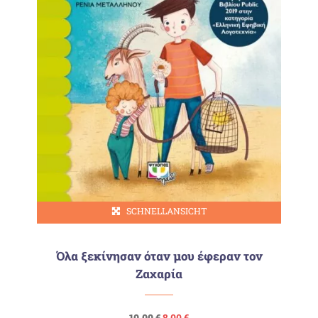
SCHNELLANSICHT
Όλα ξεκίνησαν όταν μου έφεραν τον
Ζαχαρία
Ursprünglicher
Aktueller
10,00
€
8,00
€