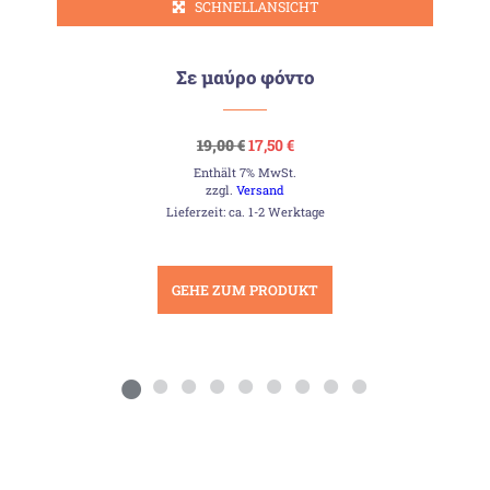
SCHNELLANSICHT
Σε μαύρο φόντο
Ursprünglicher
Aktueller
19,00
€
17,50
€
Preis
Preis
Enthält 7% MwSt.
war:
ist:
19,00 €
17,50 €.
zzgl.
Versand
Lieferzeit: ca. 1-2 Werktage
GEHE ZUM PRODUKT