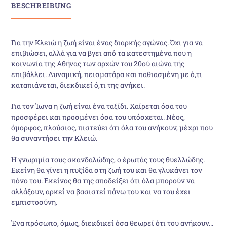
BESCHREIBUNG
Για την Κλειώ η ζωή είναι ένας διαρκής αγώνας. Όχι για να
επιβιώσει, αλλά για να βγει από τα κατεστημένα που η
κοινωνία της Αθήνας των αρχών του 20ού αιώνα τής
επιβάλλει. Δυναμική, πεισματάρα και παθιασμένη με ό,τι
καταπιάνεται, διεκδικεί ό,τι της ανήκει.
Για τον Ίωνα η ζωή είναι ένα ταξίδι. Χαίρεται όσα του
προσφέρει και προσμένει όσα του υπόσχεται. Νέος,
όμορφος, πλούσιος, πιστεύει ότι όλα του ανήκουν, μέχρι που
θα συναντήσει την Κλειώ.
Η γνωριμία τους σκανδαλώδης, ο έρωτάς τους θυελλώδης.
Εκείνη θα γίνει η πυξίδα στη ζωή του και θα γλυκάνει τον
πόνο του. Εκείνος θα της αποδείξει ότι όλα μπορούν να
αλλάξουν, αρκεί να βασιστεί πάνω του και να του έχει
εμπιστοσύνη.
Ένα πρόσωπο, όμως, διεκδικεί όσα θεωρεί ότι του ανήκουν…