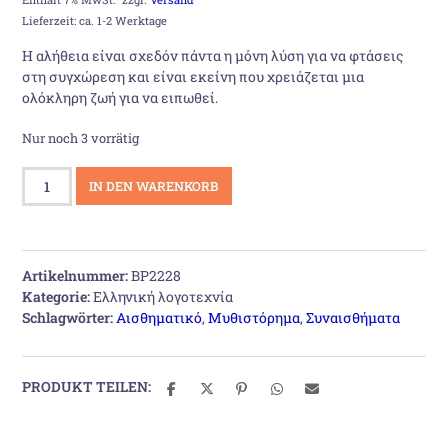
Preis
Preis
Lieferzeit: ca. 1-2 Werktage
war:
ist:
Η αλήθεια είναι σχεδόν πάντα η μόνη λύση για να φτάσεις
στη συγχώρεση και είναι εκείνη που χρειάζεται μια
13,08 €
10,90 €.
ολόκληρη ζωή για να ειπωθεί.
Nur noch 3 vorrätig
Η
IN DEN WARENKORB
πίκρα
της
αγάπης
Menge
Artikelnummer:
BP2228
Kategorie:
Ελληνική λογοτεχνία
Schlagwörter:
Αισθηματικό
,
Μυθιστόρημα
,
Συναισθήματα
PRODUKT TEILEN: