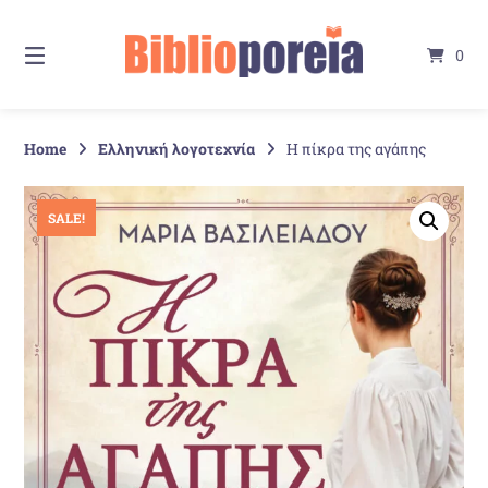
Springe
zum
0
Inhalt
Home
Ελληνική λογοτεχνία
Η πίκρα της αγάπης
SALE!