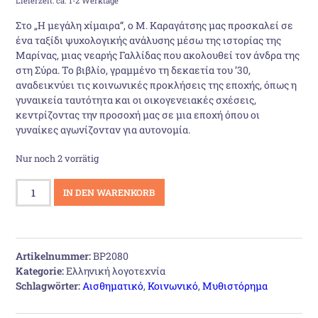
Lieferzeit: ca. 1-2 Werktage
war:
ist:
Στο „Η μεγάλη χίμαιρα“, ο Μ. Καραγάτσης μας προσκαλεί σε
ένα ταξίδι ψυχολογικής ανάλυσης μέσω της ιστορίας της
27,77 €
23,00 €.
Μαρίνας, μιας νεαρής Γαλλίδας που ακολουθεί τον άνδρα της
στη Σύρα. Το βιβλίο, γραμμένο τη δεκαετία του ’30,
αναδεικνύει τις κοινωνικές προκλήσεις της εποχής, όπως η
γυναικεία ταυτότητα και οι οικογενειακές σχέσεις,
κεντρίζοντας την προσοχή μας σε μια εποχή όπου οι
γυναίκες αγωνίζονταν για αυτονομία.
Nur noch 2 vorrätig
Η
IN DEN WARENKORB
μεγάλη
χίμαιρα
Menge
Artikelnummer:
BP2080
Kategorie:
Ελληνική λογοτεχνία
Schlagwörter:
Αισθηματικό
,
Κοινωνικό
,
Μυθιστόρημα