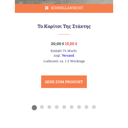
SCHNELLANSICHT
Το Κορίτσι Της Στάχτης
Ursprünglicher
Aktueller
20,00
€
19,00
€
Preis
Preis
Enthält 7% MwSt.
war:
ist:
20,00 €
19,00 €.
zzgl.
Versand
Lieferzeit: ca. 1-2 Werktage
GEHE ZUM PRODUKT