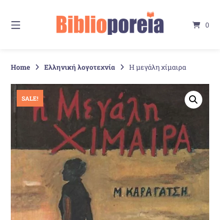
Springe
zum
0
Inhalt
Home
Ελληνική λογοτεχνία
Η μεγάλη χίμαιρα
SALE!