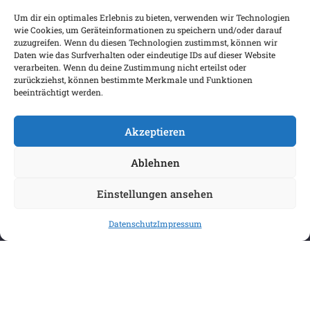
Um dir ein optimales Erlebnis zu bieten, verwenden wir Technologien
Warenkorb
wie Cookies, um Geräteinformationen zu speichern und/oder darauf
Wunschliste
zuzugreifen. Wenn du diesen Technologien zustimmst, können wir
Daten wie das Surfverhalten oder eindeutige IDs auf dieser Website
Mein Konto
verarbeiten. Wenn du deine Zustimmung nicht erteilst oder
zurückziehst, können bestimmte Merkmale und Funktionen
Versand & Lieferung
beeinträchtigt werden.
Zahlungsweisen
Widerruf
Akzeptieren
Ablehnen
Einstellungen ansehen
Datenschutz
Impressum
COPYRIGHT 2026 BIBLIOPOREIA
ALLGEMEINE GESCHÄFTSBEDINGUNGEN
DATENSCHUTZBESTIMMUNGEN
IMPRESSUM
VERTRAG WIDERRUFEN