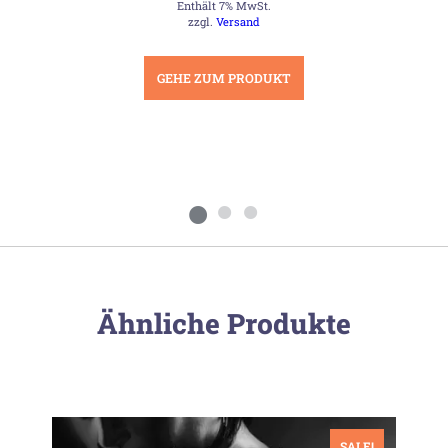
Enthält 7% MwSt.
war:
ist:
19,50 €
17,70 €.
zzgl.
Versand
GEHE ZUM PRODUKT
Ähnliche Produkte
SALE!