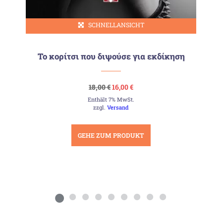
SCHNELLANSICHT
Το κορίτσι που διψούσε για εκδίκηση
Ursprünglicher
Aktueller
18,00
€
16,00
€
Preis
Preis
Enthält 7% MwSt.
war:
ist:
18,00 €
16,00 €.
zzgl.
Versand
GEHE ZUM PRODUKT