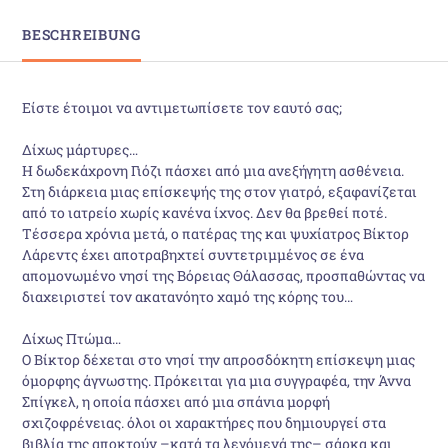
BESCHREIBUNG
Είστε έτοιμοι να αντιμετωπίσετε τον εαυτό σας;
Δίχως μάρτυρες…
H δωδεκάχρονη Γιόζι πάσχει από μια ανεξήγητη ασθένεια.
Στη διάρκεια μιας επίσκεψής της στον γιατρό, εξαφανίζεται
από το ιατρείο χωρίς κανένα ίχνος. Δεν θα βρεθεί ποτέ.
Τέσσερα χρόνια μετά, ο πατέρας της και ψυχίατρος Βίκτορ
Λάρεντς έχει αποτραβηχτεί συντετριμμένος σε ένα
απομονωμένο νησί της Βόρειας Θάλασσας, προσπαθώντας να
διαχειριστεί τον ακατανόητο χαμό της κόρης του…
Δίχως Πτώμα…
Ο Βίκτορ δέχεται στο νησί την απροσδόκητη επίσκεψη μιας
όμορφης άγνωστης. Πρόκειται για μια συγγραφέα, την Άννα
Σπίγκελ, η οποία πάσχει από μια σπάνια μορφή
σχιζοφρένειας. όλοι οι χαρακτήρες που δημιουργεί στα
βιβλία της αποκτούν –κατά τα λεγόμενά της– σάρκα και