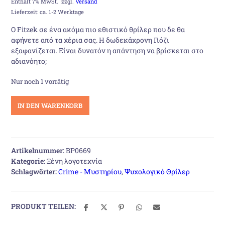
Preis
Preis
Enthält 7% MwSt.
zzgl.
Versand
Lieferzeit: ca. 1-2 Werktage
war:
ist:
O Fitzek σε ένα ακόμα πιο εθιστικό θρίλερ που δε θα
αφήνετε από τα χέρια σας. Η δωδεκάχρονη Γιόζι
19,50 €
17,50 €.
εξαφανίζεται. Είναι δυνατόν η απάντηση να βρίσκεται στο
αδιανόητο;
Nur noch 1 vorrätig
Η
IN DEN WARENKORB
θεραπεία
Menge
Artikelnummer:
BP0669
Kategorie:
Ξένη λογοτεχνία
Schlagwörter:
Crime - Μυστηρίου
,
Ψυχολογικό Θρίλερ
PRODUKT TEILEN: