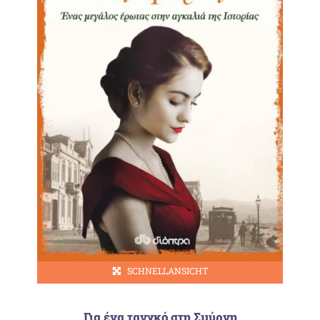
SCHNELLANSICHT
Για ένα τανγκό στη Σμύρνη