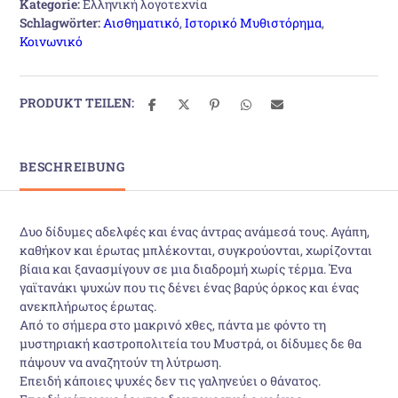
Kategorie:
Ελληνική λογοτεχνία
Schlagwörter:
Αισθηματικό
,
Ιστορικό Μυθιστόρημα
,
Κοινωνικό
PRODUKT TEILEN:
BESCHREIBUNG
Δυο δίδυμες αδελφές και ένας άντρας ανάμεσά τους. Αγάπη,
καθήκον και έρωτας μπλέκονται, συγκρούονται, χωρίζονται
βίαια και ξανασμίγουν σε μια διαδρομή χωρίς τέρμα. Ένα
γαϊτανάκι ψυχών που τις δένει ένας βαρύς όρκος και ένας
ανεκπλήρωτος έρωτας.
Από το σήμερα στο μακρινό χθες, πάντα με φόντο τη
μυστηριακή καστροπολιτεία του Μυστρά, οι δίδυμες δε θα
πάψουν να αναζητούν τη λύτρωση.
Επειδή κάποιες ψυχές δεν τις γαληνεύει ο θάνατος.