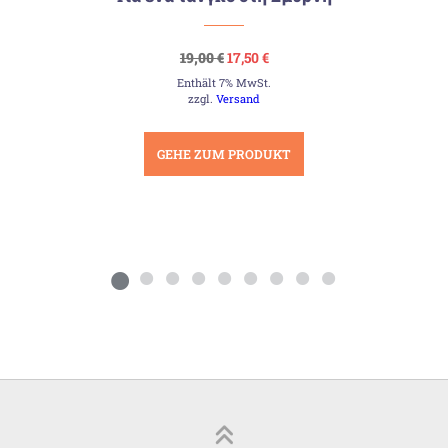
Ursprünglicher
Aktueller
19,00
€
17,50
€
Preis
Preis
Enthält 7% MwSt.
war:
ist:
19,00 €
17,50 €.
zzgl.
Versand
GEHE ZUM PRODUKT