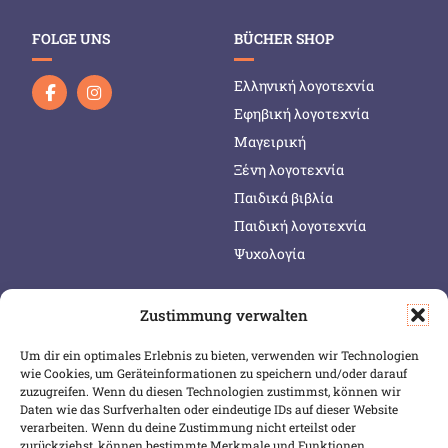
FOLGE UNS
BÜCHER SHOP
Ελληνική λογοτεχνία
Εφηβική λογοτεχνία
Μαγειρική
Ξένη λογοτεχνία
Παιδικά βιβλία
Παιδική λογοτεχνία
Ψυχολογία
Zustimmung verwalten
SERVICE & INFOS
SICHER BEZAHLEN
Um dir ein optimales Erlebnis zu bieten, verwenden wir Technologien
Warenkorb
wie Cookies, um Geräteinformationen zu speichern und/oder darauf
Wunschliste
zuzugreifen. Wenn du diesen Technologien zustimmst, können wir
Daten wie das Surfverhalten oder eindeutige IDs auf dieser Website
Mein Konto
verarbeiten. Wenn du deine Zustimmung nicht erteilst oder
zurückziehst, können bestimmte Merkmale und Funktionen
Versand & Lieferung