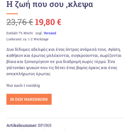
Η ζωή που σου ‚κλεψα
Ursprünglicher
Aktueller
23,76
€
19,80
€
Preis
Preis
Enthält 7% MwSt.
zzgl.
Versand
Lieferzeit: ca. 1-2 Werktage
war:
ist:
Δυο δίδυμες αδελφές και ένας άντρας ανάμεσά τους. Αγάπη,
καθήκον και έρωτας μπλέκονται, συγκρούονται, χωρίζονται
23,76 €
19,80 €.
βίαια και ξανασμίγουν σε μια διαδρομή χωρίς τέρμα. Ένα
γαϊτανάκι ψυχών που τις δένει ένας βαρύς όρκος και ένας
ανεκπλήρωτος έρωτας.
Nur noch 1 vorrätig
Η
IN DEN WARENKORB
ζωή
που
σου
'κλεψα
Artikelnummer:
BP1565
Menge