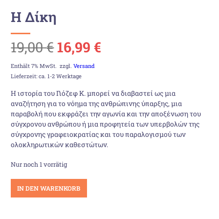
Η Δίκη
Ursprünglicher
Aktueller
19,00
€
16,99
€
Preis
Preis
Enthält 7% MwSt.
zzgl.
Versand
Lieferzeit: ca. 1-2 Werktage
war:
ist:
Η ιστορία του Γιόζεφ Κ. μπορεί να διαβαστεί ως μια
αναζήτηση για το νόημα της ανθρώπινης ύπαρξης, μια
19,00 €
16,99 €.
παραβολή που εκφράζει την αγωνία και την αποξένωση του
σύγχρονου ανθρώπου ή μια προφητεία των υπερβολών της
σύγχρονης γραφειοκρατίας και του παραλογισμού των
ολοκληρωτικών καθεστώτων.
Nur noch 1 vorrätig
Η
IN DEN WARENKORB
Δίκη
Menge