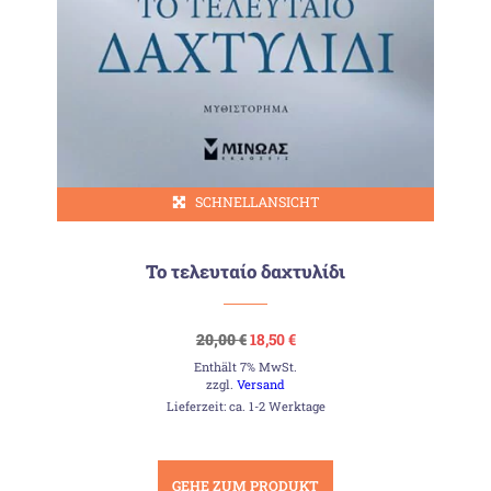
SCHNELLANSICHT
Το τελευταίο δαχτυλίδι
Ursprünglicher
Aktueller
20,00
€
18,50
€
Preis
Preis
Enthält 7% MwSt.
war:
ist:
20,00 €
18,50 €.
zzgl.
Versand
Lieferzeit: ca. 1-2 Werktage
GEHE ZUM PRODUKT