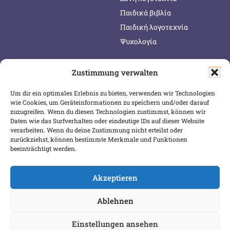
Παιδικά βιβλία
Παιδική λογοτεχνία
Ψυχολογία
Zustimmung verwalten
SERVICE & INFOS
SICHER BEZAHLEN
Um dir ein optimales Erlebnis zu bieten, verwenden wir Technologien
Warenkorb
wie Cookies, um Geräteinformationen zu speichern und/oder darauf
Wunschliste
zuzugreifen. Wenn du diesen Technologien zustimmst, können wir
Daten wie das Surfverhalten oder eindeutige IDs auf dieser Website
Mein Konto
verarbeiten. Wenn du deine Zustimmung nicht erteilst oder
zurückziehst, können bestimmte Merkmale und Funktionen
Versand & Lieferung
beeinträchtigt werden.
Zahlungsweisen
Widerruf
Akzeptieren
Ablehnen
Einstellungen ansehen