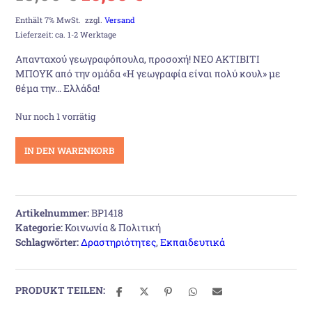
Preis
Preis
Enthält 7% MwSt.
zzgl.
Versand
Lieferzeit: ca. 1-2 Werktage
war:
ist:
Απανταχού γεωγραφόπουλα, προσοχή! NEO ΑΚΤΙΒΙΤΙ
ΜΠΟΥΚ από την ομάδα «Η γεωγραφία είναι πολύ κουλ» με
18,00 €
15,35 €.
θέμα την… Ελλάδα!
Nur noch 1 vorrätig
Η
IN DEN WARENKORB
γεωγραφία
είναι
πολύ
κουλ:
Artikelnummer:
BP1418
Ακτίβιτι
Kategorie:
Κοινωνία & Πολιτική
μπουκ
Schlagwörter:
Δραστηριότητες
,
Εκπαιδευτικά
-
Ελλάδα
edition
Menge
PRODUKT TEILEN: