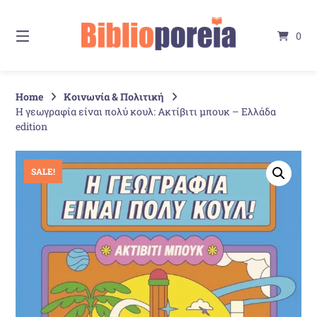
Springe
zum
0
Inhalt
Home
Κοινωνία & Πολιτική
Η γεωγραφία είναι πολύ κουλ: Ακτίβιτι μπουκ – Ελλάδα
edition
SALE!