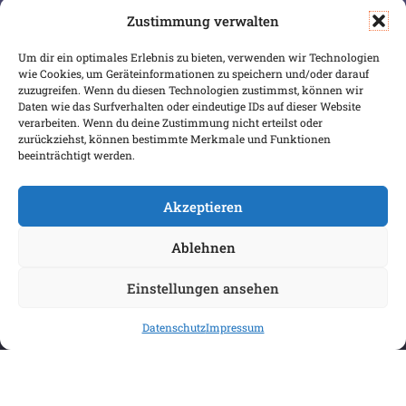
Zustimmung verwalten
SERVICE & INFOS
SICHER BEZAHLEN
Um dir ein optimales Erlebnis zu bieten, verwenden wir Technologien
Warenkorb
wie Cookies, um Geräteinformationen zu speichern und/oder darauf
Wunschliste
zuzugreifen. Wenn du diesen Technologien zustimmst, können wir
Daten wie das Surfverhalten oder eindeutige IDs auf dieser Website
Mein Konto
verarbeiten. Wenn du deine Zustimmung nicht erteilst oder
zurückziehst, können bestimmte Merkmale und Funktionen
Versand & Lieferung
beeinträchtigt werden.
Zahlungsweisen
Widerruf
Akzeptieren
Ablehnen
Einstellungen ansehen
Datenschutz
Impressum
COPYRIGHT 2026 BIBLIOPOREIA
ALLGEMEINE GESCHÄFTSBEDINGUNGEN
DATENSCHUTZBESTIMMUNGEN
IMPRESSUM