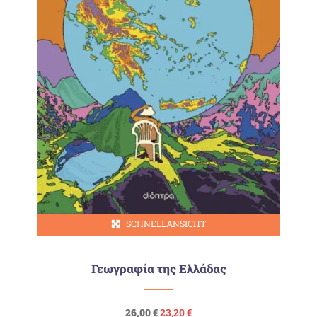
SCHNELLANSICHT
Γεωγραφία της Ελλάδας
Ursprünglicher
Aktueller
26,00
€
23,20
€