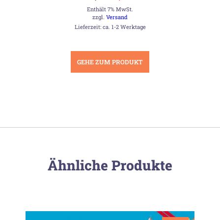
Preis
Preis
Enthält 7% MwSt.
war:
ist:
26,00 €
23,20 €.
zzgl.
Versand
Lieferzeit: ca. 1-2 Werktage
GEHE ZUM PRODUKT
Ähnliche Produkte