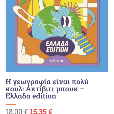
Η γεωγραφία είναι πολύ
κουλ: Ακτίβιτι μπουκ –
Ελλάδα edition
Ursprünglicher
Aktueller
18,00
€
15,35
€