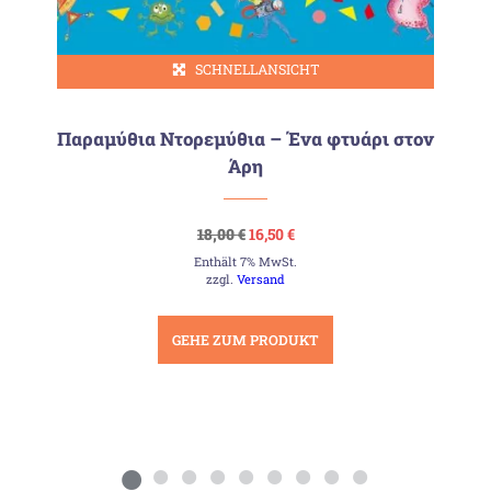
SCHNELLANSICHT
Παραμύθια Ντορεμύθια – Ένα φτυάρι στον
Άρη
Ursprünglicher
Aktueller
18,00
€
16,50
€
Preis
Preis
Enthält 7% MwSt.
war:
ist:
18,00 €
16,50 €.
zzgl.
Versand
GEHE ZUM PRODUKT