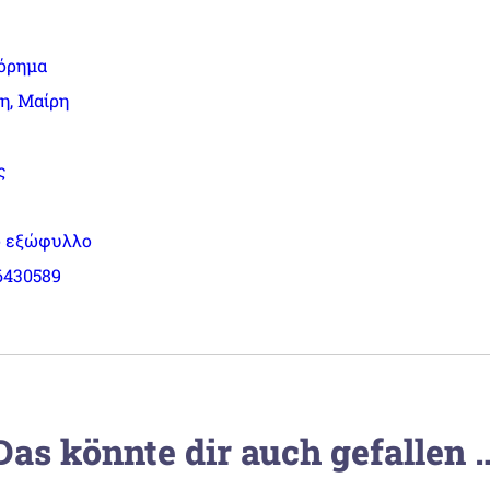
όρημα
η, Μαίρη
ς
 εξώφυλλο
6430589
Das könnte dir auch gefallen 