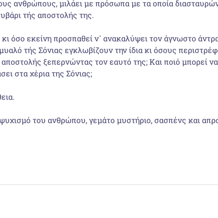
υς ανθρώπους, μιλάει με πρόσωπα με τα οποία διασταυρώνε
υβάρι τής αποστο­λής της.
κι όσο εκείνη προσπαθεί ν᾽ ανακαλύψει τον άγνωστο άντρα, 
μυαλό τής Σό­νιας εγκλωβίζουν την ίδια κι όσους περιστρέ
 αποστολής ξεπερνώντας τον εαυτό της; Και ποιό μπορεί να 
σει στα χέρια της Σόνιας;
εια.
ψυχισμό του ανθρώπου, γεμάτο μυστήριο, σασπένς και απρ