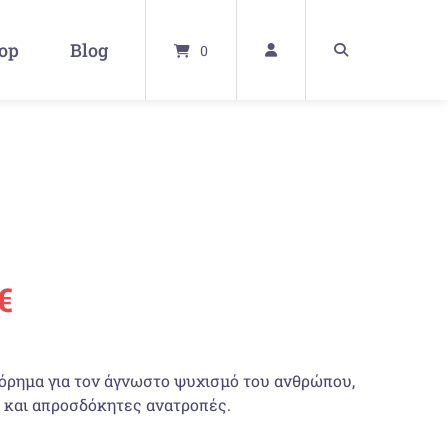
op
Blog
0
ünglicher
Aktueller
€
Preis
όρημα για τον άγνωστο ψυχισμό του ανθρώπου,
ist:
 και απροσδόκητες ανατροπές.
€
14,90 €.