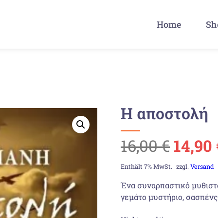
Home
Sh
Η αποστολή
Urspr
16,00
€
14,90
Preis
Enthält 7% MwSt.
zzgl.
Versand
Ένα συναρπαστικό μυθιστ
war:
γεμάτο μυστήριο, σασπένς
16,00 