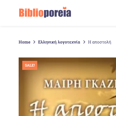
Springe
zum
Inhalt
Home
Ελληνική λογοτεχνία
Η αποστολή
SALE!