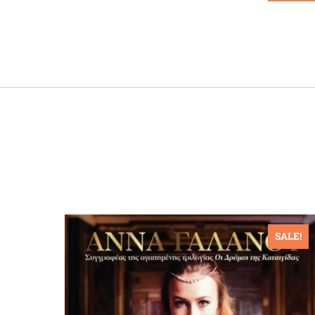
ALE!
SALE!