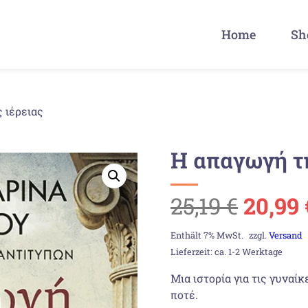
Home
Sh
 ιέρειας
Η απαγωγή τη
Urspr
25,19
€
20,99
Preis
Enthält 7% MwSt.
zzgl.
Versand
Lieferzeit: ca. 1-2 Werktage
war:
Μια ιστορία για τις γυναί
ποτέ.
25,19 