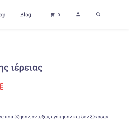
op
Blog
0
ς ιέρειας
ünglicher
Aktueller
€
Preis
ist:
κες που έζησαν, άντεξαν, αγάπησαν και δεν ξέχασαν
€
20,99 €.