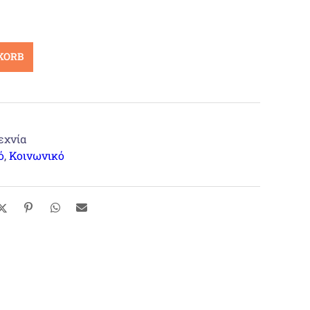
KORB
εχνία
ό
,
Κοινωνικό