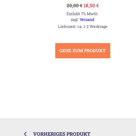
Ursprünglicher
Aktueller
20,00
€
18,50
€
Preis
Preis
Enthält 7% MwSt.
war:
ist:
20,00 €
18,50 €.
zzgl.
Versand
Lieferzeit: ca. 1-2 Werktage
GEHE ZUM PRODUKT
VORHERIGES PRODUKT