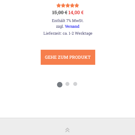
Ursprünglicher
Aktueller
Bewertet mit
15,00
€
14,00
€
5.00
Preis
Preis
von 5
Enthält 7% MwSt.
war:
ist:
15,00 €
14,00 €.
zzgl.
Versand
Lieferzeit: ca. 1-2 Werktage
GEHE ZUM PRODUKT