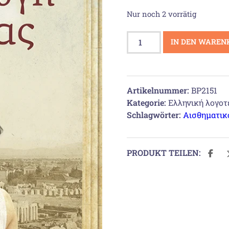
Nur noch 2 vorrätig
Η
IN DEN WAREN
απαγωγή
της
ιέρειας
Menge
Artikelnummer:
BP2151
Kategorie:
Ελληνική λογοτ
Schlagwörter:
Αισθηματικ
PRODUKT TEILEN: