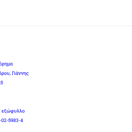
όρημα
ρου, Γιάννης
25
 εξώφυλλο
-02-5983-4