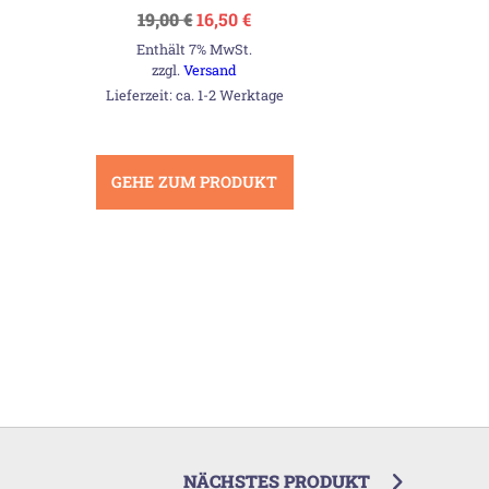
Ursprünglicher
Aktueller
19,00
€
16,50
€
Preis
Preis
Enthält 7% MwSt.
war:
ist:
19,00 €
16,50 €.
zzgl.
Versand
Lieferzeit: ca. 1-2 Werktage
GEHE ZUM PRODUKT
NÄCHSTES PRODUKT