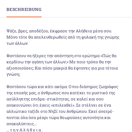
BESCHREIBUNG
Ψάξε, βρες, αποδέξου, έκφρασε την Αλήθεια μέσα σου.
Μόνο τότε θα απελευθερωθείς από τη φυλακή της γνώμης
των άλλων.
Φαντάσου να ήξερες την απάντηση στο ερώτημα «Πώς θα
κερδίσω την αγάπη των άλλων;» Με ποιο τρόπο θα την
αξιοποιούσες; Και πόσο μακριά θα έφτανες για μια τέτοια
γνώση;
Φαντάσου τώρα και κάτι ακόμα. Ο πιο διάσημος ζωγράφος
της εποχής μας, ο άνθρωπος που κατέχει το μυστικό της
ασύλληπτης επιδρα- στικότητας, σε καλεί και σου
ανακοινώνει ότι έχεις «επιλεχθεί». Σε στέλνει σε ένα
αλλιώτικο ταξίδι στο ΝηΣί του Ανθρώπου. Εκεί ανατρέ-
πονται όλα όσα μέχρι τώρα θεωρούσες αυτονόητα και
ανακαλύπτεις…
… τ η ν Α λ ή θ ε ι α .