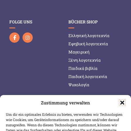
FOLGE UNS
BÜCHER SHOP
Ελληνική λογοτεχνία
Εφηβική λογοτεχνία
Μαγειρική
Ξένη λογοτεχνία
Παιδικά βιβλία
Παιδική λογοτεχνία
Ψυχολογία
Zustimmung verwalten
SERVICE & INFOS
SICHER BEZAHLEN
Um dir ein optimales Erlebnis zu bieten, verwenden wir Technologien
Warenkorb
wie Cookies, um Geräteinformationen zu speichern und/oder darauf
Wunschliste
zuzugreifen. Wenn du diesen Technologien zustimmst, können wir
Daten wie das Surfverhalten oder eindeutige IDs auf dieser Website