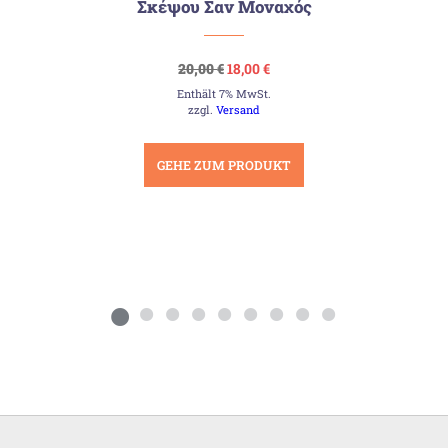
Σκέψου Σαν Μοναχός
Ursprünglicher
Aktueller
20,00
€
18,00
€
Preis
Preis
Enthält 7% MwSt.
war:
ist:
20,00 €
18,00 €.
zzgl.
Versand
GEHE ZUM PRODUKT