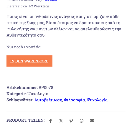
Preis
Preis
Lieferzeit: ca. 1-2 Werktage
war:
ist:
Ποιες είναι οι ανθρώπινες ανάγκες και γιατί ορίζουν κάθε
πτυχή της ζωής μας; Είσαι έτοιμος να δραπετεύσεις από τη
18,50 €
17,50 €.
φυλακή της γνώμης των άλλων και να απελευθερώσεις την
Αυθεντικότητά σου;
Nur noch 1 vorrätig
Η
IN DEN WARENKORB
Αλήθεια
Menge
Artikelnummer:
BP0078
Kategorie:
Ψυχολογία
Schlagwörter:
Αυτοβελτίωση
,
Φιλοσοφία
,
Ψυχολογία
PRODUKT TEILEN: