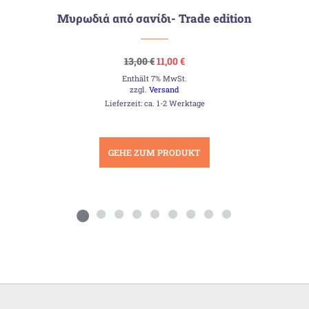
Μυρωδιά από σανίδι- Trade edition
Ursprünglicher
Aktueller
13,00
€
11,00
€
Preis
Preis
Enthält 7% MwSt.
war:
ist:
13,00 €
11,00 €.
zzgl.
Versand
Lieferzeit: ca. 1-2 Werktage
GEHE ZUM PRODUKT