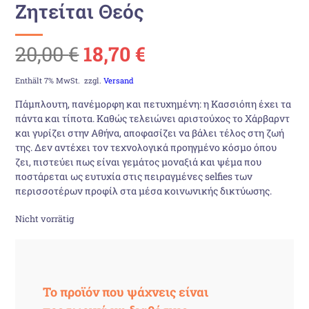
Ζητείται Θεός
Ursprünglicher
Aktueller
20,00
€
18,70
€
Preis
Preis
Enthält 7% MwSt.
zzgl.
Versand
Πάμπλουτη, πανέμορφη και πετυχημένη: η Κασσιόπη έχει τα
war:
ist:
πάντα και τίποτα. Καθώς τελειώνει αριστούχος το Χάρβαρντ
και γυρίζει στην Αθήνα, αποφασίζει να βάλει τέλος στη ζωή
20,00 €
18,70 €.
της. Δεν αντέχει τον τεχνολογικά προηγμένο κόσμο όπου
ζει, πιστεύει πως είναι γεμάτος μοναξιά και ψέμα που
ποστάρεται ως ευτυχία στις πειραγμένες selfies των
περισσοτέρων προφίλ στα μέσα κοινωνικής δικτύωσης.
Nicht vorrätig
Το προϊόν που ψάχνεις είναι