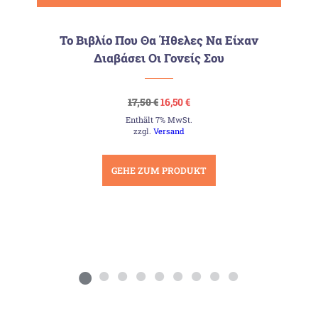
Το Βιβλίο Που Θα Ήθελες Να Είχαν
Διαβάσει Οι Γονείς Σου
Ursprünglicher
Aktueller
17,50
€
16,50
€
Preis
Preis
Enthält 7% MwSt.
war:
ist:
17,50 €
16,50 €.
zzgl.
Versand
GEHE ZUM PRODUKT