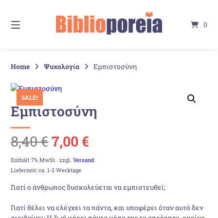
Springe
zum
0
Inhalt
Home
Ψυχολογία
Εμπιστοσύνη
SALE!
Εμπιστοσύνη
Ursprünglicher
Aktueller
8,40
€
7,00
€
Preis
Preis
Enthält 7% MwSt.
zzgl.
Versand
Lieferzeit: ca. 1-2 Werktage
war:
ist:
Γιατί ο άνθρωπος δυσκολεύεται να εμπιστευθεί;
8,40 €
7,00 €.
Γιατί θέλει να ελέγχει τα πάντα, και υποφέρει όταν αυτό δεν
συμβαίνει; Η ζωή φέρει πάντα μέσα της το απρόοπτο, εκείνο