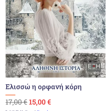
Ελισσώ η ορφανή κόρη
Ursprünglicher
Aktueller
17,00
€
15,00
€