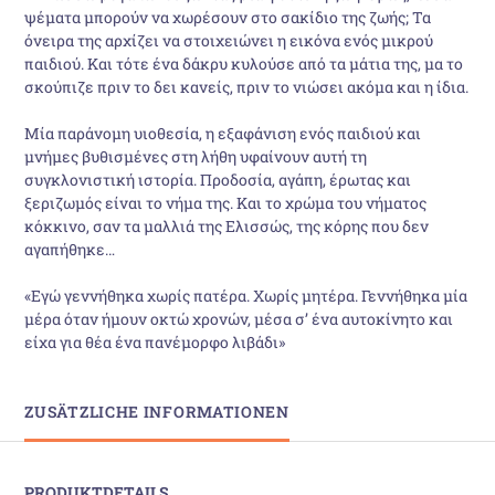
ψέματα μπορούν να χωρέσουν στο σακίδιο της ζωής; Τα
όνειρα της αρχίζει να στοιχειώνει η εικόνα ενός μικρού
παιδιού. Και τότε ένα δάκρυ κυλούσε από τα μάτια της, μα το
σκούπιζε πριν το δει κανείς, πριν το νιώσει ακόμα και η ίδια.
Μία παράνομη υιοθεσία, η εξαφάνιση ενός παιδιού και
μνήμες βυθισμένες στη λήθη υφαίνουν αυτή τη
συγκλονιστική ιστορία. Προδοσία, αγάπη, έρωτας και
ξεριζωμός είναι το νήμα της. Και το χρώμα του νήματος
κόκκινο, σαν τα μαλλιά της Ελισσώς, της κόρης που δεν
αγαπήθηκε…
«Εγώ γεννήθηκα χωρίς πατέρα. Χωρίς μητέρα. Γεννήθηκα μία
μέρα όταν ήμουν οκτώ χρονών, μέσα σ’ ένα αυτοκίνητο και
είχα για θέα ένα πανέμορφο λιβάδι»
ZUSÄTZLICHE INFORMATIONEN
PRODUKTDETAILS