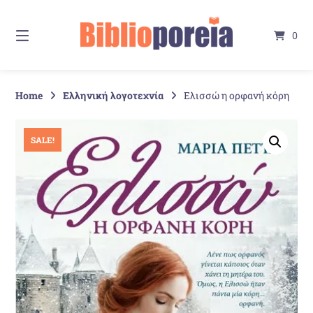
Springe
zum
0
Inhalt
Home
Ελληνική λογοτεχνία
Ελισσώ η ορφανή κόρη
SALE!