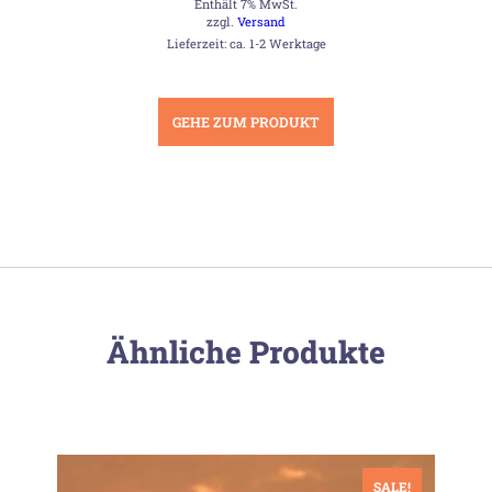
Enthält 7% MwSt.
war:
ist:
13,08 €
10,90 €.
zzgl.
Versand
Lieferzeit: ca. 1-2 Werktage
GEHE ZUM PRODUKT
Ähnliche Produkte
SALE!