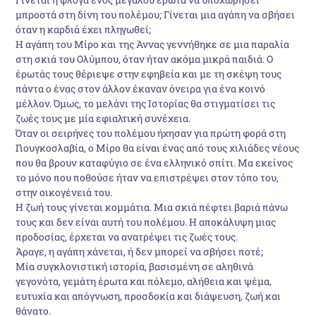
μπροστά στη δίνη του πολέμου; Γίνεται μια αγάπη να σβήσει
όταν η καρδιά έχει πληγωθεί;
Η αγάπη του Μίρο και της Άννας γεννήθηκε σε μια παραλία
στη σκιά του Ολύμπου, όταν ήταν ακόμα μικρά παιδιά. Ο
έρωτάς τους θέριεψε στην εφηβεία και με τη σκέψη τους
πάντα ο ένας στον άλλον έκαναν όνειρα για ένα κοινό
μέλλον. Όμως, το μελάνι της Iστορίας θα στιγματίσει τις
ζωές τους με μία εφιαλτική συνέχεια.
Όταν οι σειρήνες του πολέμου ήχησαν για πρώτη φορά στη
Γιουγκοσλαβία, ο Μίρο θα είναι ένας από τους χιλιάδες νέους
που θα βρουν καταφύγιο σε ένα ελληνικό σπίτι. Μα εκείνος
το μόνο που ποθούσε ήταν να επιστρέψει στον τόπο του,
στην οικογένειά του.
Η ζωή τους γίνεται κομμάτια. Μια σκιά πέφτει βαριά πάνω
τους και δεν είναι αυτή του πολέμου. Η αποκάλυψη μιας
προδοσίας, έρχεται να ανατρέψει τις ζωές τους.
Άραγε, η αγάπη χάνεται, ή δεν μπορεί να σβήσει ποτέ;
Μία συγκλονιστική ιστορία, βασισμένη σε αληθινά
γεγονότα, γεμάτη έρωτα και πόλεμο, αλήθεια και ψέμα,
ευτυχία και απόγνωση, προσδοκία και διάψευση, ζωή και
θάνατο.