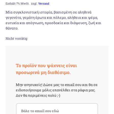
Preis
Preis
Enthält 7% MwSt.
zzgl.
Versand
Μία συγκλονιστική ιστορία, βασισμένη σε αληθινά
war:
ist:
γεγονότα, γεμάτη έρωτα και πόλεμο, αλήθεια και ψέμα,
ευτυχία και απόγνωση, προσδοκία και διάψευση, ζωή και
13,08 €
10,90 €.
θάνατο.
Nicht vorrätig
Το προϊόν που ψάχνεις είναι
προσωρινά μη διαθέσιμο.
Μην ανησυχείς! Δώσε μας το email σου και θα σε
ειδοποιήσουμε μόλις επανέλθει στα ράφια μας.
Δεν θα περιμένεις πολύ ;-)