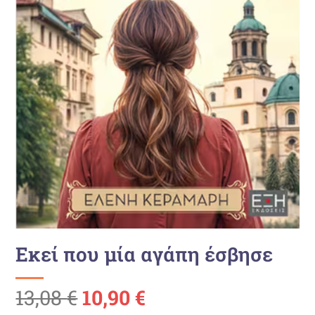
Εκεί που μία αγάπη έσβησε
Ursprünglicher
Aktueller
13,08
€
10,90
€