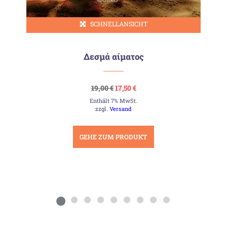
SCHNELLANSICHT
Δεσμά αίματος
Ursprünglicher
Aktueller
19,00
€
17,50
€
Preis
Preis
Enthält 7% MwSt.
war:
ist:
19,00 €
17,50 €.
zzgl.
Versand
GEHE ZUM PRODUKT