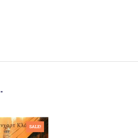
…
SALE!