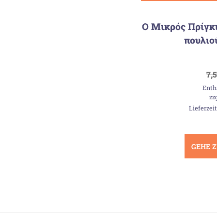
Ο Μικρός Πρίγκι
πουλιο
7,
Enth
zz
Lieferzei
GEHE 