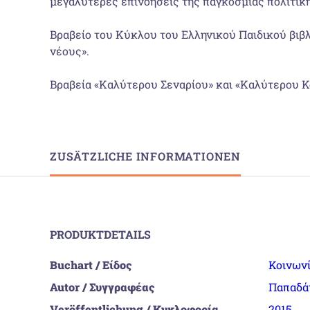
μεγαλύτερες επινοήσεις της παγκόσμιας πολιτική
Βραβείο του Κύκλου του Ελληνικού Παιδικού βιβλ
νέους».
Βραβεία «Καλύτερου Σεναρίου» και «Καλύτερου Κ
ZUSÄTZLICHE INFORMATIONEN
PRODUKTDETAILS
Buchart / Είδος
Κοινωνί
Autor / Συγγραφέας
Παπαδά
Veröffentlichung / Κυκλοφορία
2015