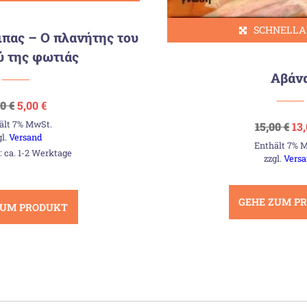
SCHNELLA
πας – Ο πλανήτης του
ύ της φωτιάς
Αβάν
Ursprünglicher
Aktueller
50
€
5,00
€
Preis
Preis
ält 7% MwSt.
Ur
war:
ist:
15,00
€
13
Pr
7,50 €
5,00 €.
gl.
Versand
Enthält 7% 
wa
t: ca. 1-2 Werktage
15,
zzgl.
Vers
GEHE ZUM P
ZUM PRODUKT