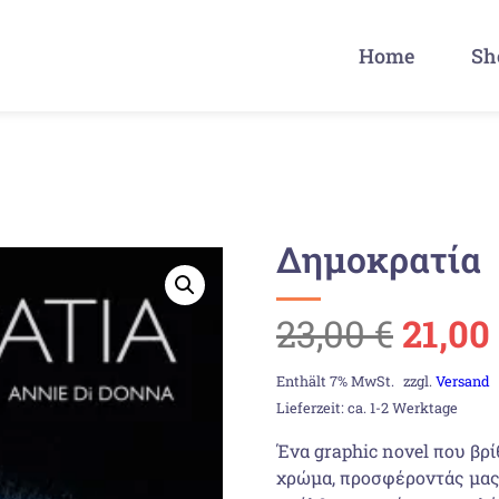
Home
Sh
Δημοκρατία
Urspr
23,00
€
21,00
Preis
Enthält 7% MwSt.
zzgl.
Versand
Lieferzeit: ca. 1-2 Werktage
war:
Ένα graphic novel που βρ
χρώμα, προσφέροντάς μας 
23,00