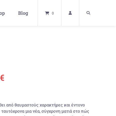
op
Blog
0
ünglicher
Aktueller
€
Preis
ist:
ίθει από θαυμαστούς χαρακτήρες και έντονο
ταυτόχρονα μια νέα, σύγχρονη ματιά στο πώς
 €
21,00 €.