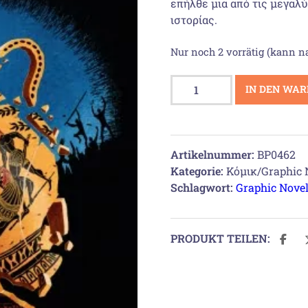
επήλθε μια από τις μεγαλ
ιστορίας.
Nur noch 2 vorrätig (kann n
Δημοκρατία
IN DEN WA
Menge
Artikelnummer:
BP0462
Kategorie:
Κόμικ/Graphic 
Schlagwort:
Graphic Nove
PRODUKT TEILEN: