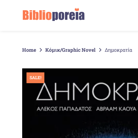
Springe
zum
Inhalt
Home
Κόμικ/Graphic Novel
Δημοκρατία
SALE!