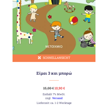
SCHNELLANSICHT
Είμαι 3 και μπορώ
Ursprünglicher
Aktueller
15,00
€
10,90
€
Preis
Preis
Enthält 7% MwSt.
war:
ist:
15,00 €
10,90 €.
zzgl.
Versand
Lieferzeit: ca. 1-2 Werktage