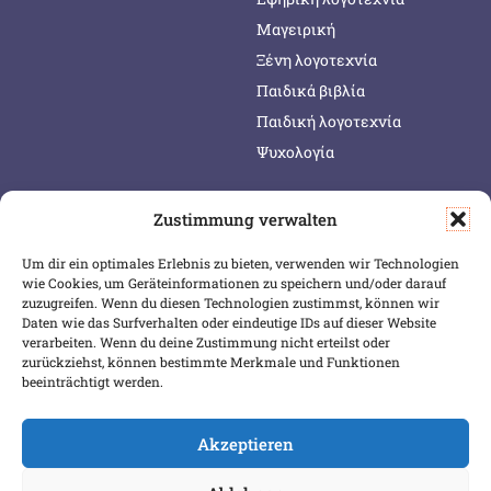
Μαγειρική
Ξένη λογοτεχνία
Παιδικά βιβλία
Παιδική λογοτεχνία
Ψυχολογία
Zustimmung verwalten
SERVICE & INFOS
SICHER BEZAHLEN
Um dir ein optimales Erlebnis zu bieten, verwenden wir Technologien
Warenkorb
wie Cookies, um Geräteinformationen zu speichern und/oder darauf
Wunschliste
zuzugreifen. Wenn du diesen Technologien zustimmst, können wir
Daten wie das Surfverhalten oder eindeutige IDs auf dieser Website
Mein Konto
verarbeiten. Wenn du deine Zustimmung nicht erteilst oder
zurückziehst, können bestimmte Merkmale und Funktionen
Versand & Lieferung
beeinträchtigt werden.
Zahlungsweisen
Widerruf
Akzeptieren