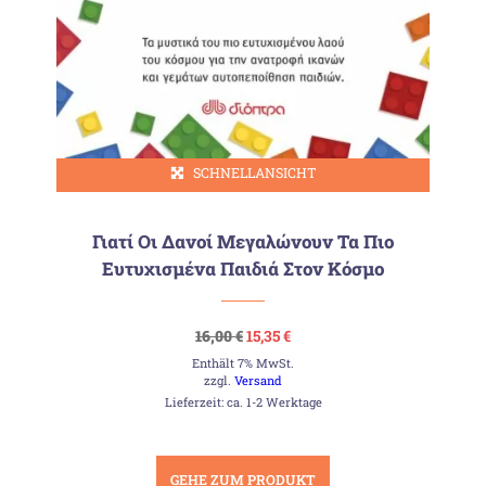
SCHNELLANSICHT
Γιατί Οι Δανοί Μεγαλώνουν Τα Πιο
Ευτυχισμένα Παιδιά Στον Κόσμο
Ursprünglicher
Aktueller
16,00
€
15,35
€
Preis
Preis
Enthält 7% MwSt.
war:
ist:
16,00 €
15,35 €.
zzgl.
Versand
Lieferzeit: ca. 1-2 Werktage
GEHE ZUM PRODUKT