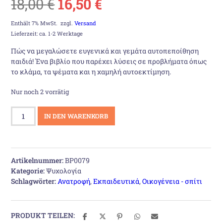
Ursprünglicher
Aktueller
18,00
€
16,50
€
Preis
Preis
Enthält 7% MwSt.
zzgl.
Versand
Lieferzeit: ca. 1-2 Werktage
war:
ist:
Πώς να μεγαλώσετε ευγενικά και γεμάτα αυτοπεποίθηση
παιδιά! Ένα βιβλίο που παρέχει λύσεις σε προβλήματα όπως
18,00 €
16,50 €.
το κλάμα, τα ψέματα και η χαμηλή αυτοεκτίμηση.
Nur noch 2 vorrätig
Δεν
IN DEN WARENKORB
θέλουν
τιμωρία,
αγάπη
θέλουν
Artikelnummer:
BP0079
Menge
Kategorie:
Ψυχολογία
Schlagwörter:
Ανατροφή
,
Εκπαιδευτικά
,
Οικογένεια - σπίτι
PRODUKT TEILEN: