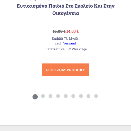
Ευτυχισμένα Παιδιά Στο Σχολείο Και Στην
Οικογένεια
Ursprünglicher
Aktueller
16,00
€
14,50
€
Preis
Preis
Enthält 7% MwSt.
war:
ist:
16,00 €
14,50 €.
zzgl.
Versand
Lieferzeit: ca. 1-2 Werktage
GEHE ZUM PRODUKT