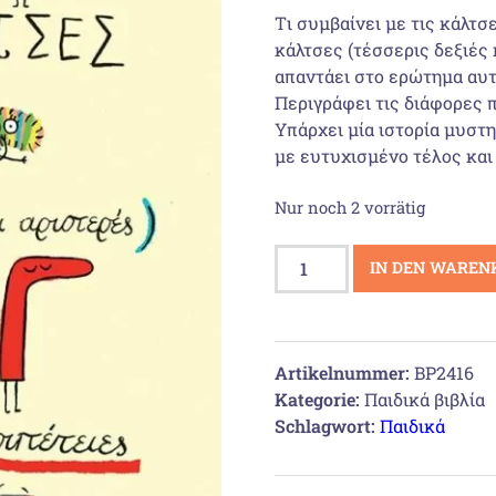
war:
Tι συμβαίνει με τις κάλτσ
κάλτσες (τέσσερις δεξιές 
12,88 
απαντάει στο ερώτημα αυτ
Περιγράφει τις διάφορες 
Υπάρχει μία ιστορία μυστη
με ευτυχισμένο τέλος και
Nur noch 2 vorrätig
Δέκα
IN DEN WAREN
κάλτσες
(τέσσερις
δεξιές
και
Artikelnummer:
BP2416
έξι
Kategorie:
Παιδικά βιβλία
αριστερές)
Schlagwort:
Παιδικά
σε
απίστευτες
περιπέτειες