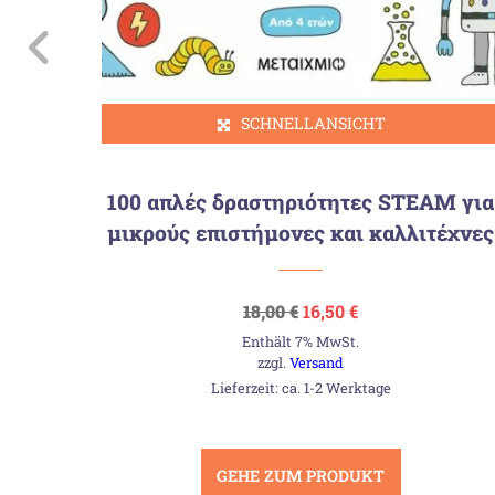
SCHNELLANSICHT
ους
100 απλές δραστηριότητες STEAM για
μικρούς επιστήμονες και καλλιτέχνες
Ursprünglicher
Aktueller
18,00
€
16,50
€
Preis
Preis
Enthält 7% MwSt.
war:
ist:
18,00 €
16,50 €.
zzgl.
Versand
Lieferzeit: ca. 1-2 Werktage
GEHE ZUM PRODUKT