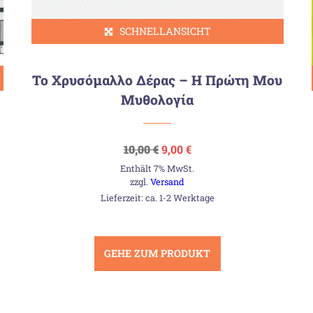
SCHNELLANSICHT
Το Χρυσόμαλλο Δέρας – Η Πρώτη Μου
Μυθολογία
Ursprünglicher
Aktueller
10,00
€
9,00
€
Preis
Preis
Enthält 7% MwSt.
war:
ist:
10,00 €
9,00 €.
zzgl.
Versand
Lieferzeit: ca. 1-2 Werktage
GEHE ZUM PRODUKT