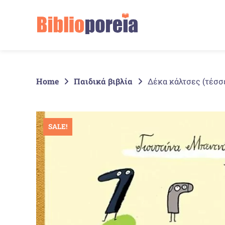
Springe
zum
Inhalt
Home
Παιδικά βιβλία
Δέκα κάλτσες (τέσσε
SALE!