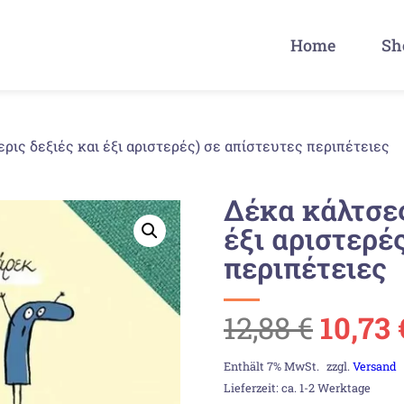
Home
Sh
ρις δεξιές και έξι αριστερές) σε απίστευτες περιπέτειες
Δέκα κάλτσες
έξι αριστερέ
περιπέτειες
Urspr
12,88
€
10,73
Preis
Enthält 7% MwSt.
zzgl.
Versand
Lieferzeit: ca. 1-2 Werktage