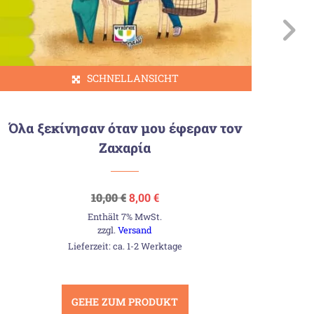
Ο 
SCHNELLANSICHT
Όλα ξεκίνησαν όταν μου έφεραν τον
Ζαχαρία
Ursprünglicher
Aktueller
10,00
€
8,00
€
Preis
Preis
Enthält 7% MwSt.
war:
ist:
10,00 €
8,00 €.
zzgl.
Versand
Lieferzeit: ca. 1-2 Werktage
GEHE ZUM PRODUKT