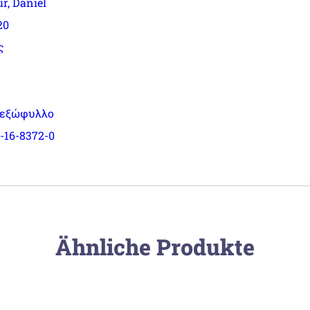
r, Daniel
20
ς
 εξώφυλλο
-16-8372-0
Ähnliche Produkte