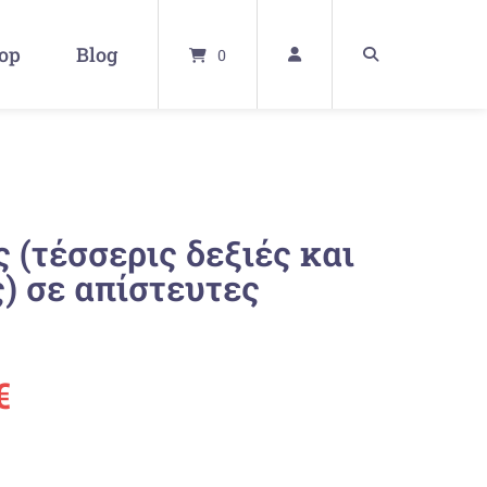
op
Blog
0
 (τέσσερις δεξιές και
ς) σε απίστευτες
ünglicher
Aktueller
€
Preis