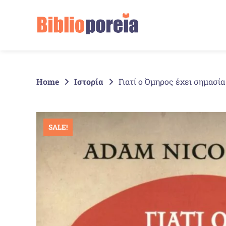
Springe
zum
Inhalt
Home
Ιστορία
Γιατί ο Όμηρος έχει σημασία
SALE!