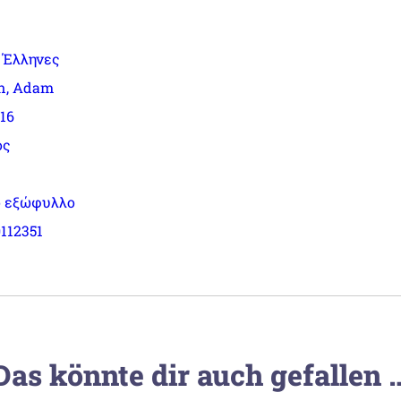
 Έλληνες
n, Adam
016
ός
 εξώφυλλο
112351
Das könnte dir auch gefallen 