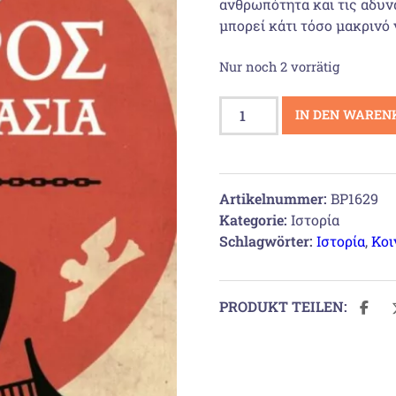
ανθρωπότητα και τις αδυνα
μπορεί κάτι τόσο μακρινό ν
Nur noch 2 vorrätig
Γιατί
IN DEN WAREN
ο
Όμηρος
έχει
σημασία
Artikelnummer:
BP1629
Menge
Kategorie:
Ιστορία
Schlagwörter:
Ιστορία
,
Κοι
PRODUKT TEILEN: