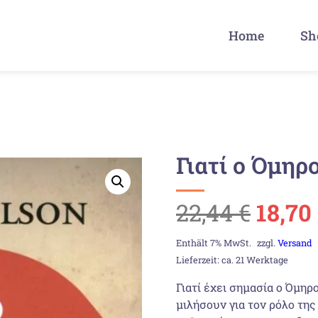
Home
Sh
Γιατί ο Όμηρ
Urspr
22,44
€
18,70
Preis
Enthält 7% MwSt.
zzgl.
Versand
Lieferzeit: ca. 21 Werktage
war:
Γιατί έχει σημασία ο Όμηρ
μιλήσουν για τον ρόλο της 
22,44