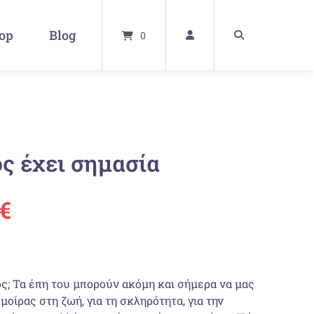
op
Blog
0
ος έχει σημασία
ünglicher
Aktueller
€
Preis
ist:
ος; Τα έπη του μπορούν ακόμη και σήμερα να μας
μοίρας στη ζωή, για τη σκληρότητα, για την
 €
18,70 €.