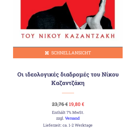
SCHNELLANSICHT
Οι ιδεολογικές διαδρομές του Νίκου
Καζαντζάκη
Ursprünglicher
Aktueller
23,76
€
19,80
€
Preis
Preis
Enthält 7% MwSt.
war:
ist:
23,76 €
19,80 €.
zzgl.
Versand
Lieferzeit: ca. 1-2 Werktage