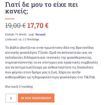
Γιατί δε μου το είχε πει
κανείς;
Ursprünglicher
Aktueller
19,00
€
17,70
€
Preis
Preis
Enthält 7% MwSt.
zzgl.
Versand
Lieferzeit: ca. 1-2 Werktage
war:
ist:
Το βιβλίο βασίζεται στην πρωτότυπη ιδέα της Βρετανίδας
κλινικής ψυχολόγου Τζούλι Σμιθ να απλουστεύει και να
19,00 €
17,70 €.
εκλαϊκεύει διδάγματα και τεχνικές της ψυχοθεραπείας,
συμπυκνώνοντάς τα σε σύντομες και πρακτικές συμβουλές
για να αντιμετωπίζουμε με ανθεκτικότητα τις δυσκολίες
που φέρνει στον δρόμο μας η ζωή. Χάρη σε αυτήν
καθιερώθηκε ως η δημοφιλέστερη ψυχολόγος στο TikTok.
Nur noch 2 vorrätig
Γιατί
IN DEN WARENKORB
δε