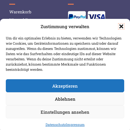
Warenkorb
Wunschliste
Zustimmung verwalten
Mein Konto
Versand & Lieferung
Um dir ein optimales Erlebnis zu bieten, verwenden wir Technologien
wie Cookies, um Geräteinformationen zu speichern und/oder darauf
Zahlungsweisen
zuzugreifen. Wenn du diesen Technologien zustimmst, können wir
Widerruf
Daten wie das Surfverhalten oder eindeutige IDs auf dieser Website
verarbeiten. Wenn du deine Zustimmung nicht erteilst oder
zurückziehst, können bestimmte Merkmale und Funktionen
beeinträchtigt werden.
Akzeptieren
Ablehnen
COPYRIGHT 2026 BIBLIOPOREIA
ALLGEMEINE GESCHÄFTSBEDINGUNGEN
Einstellungen ansehen
DATENSCHUTZBESTIMMUNGEN
IMPRESSUM
Datenschutz
Impressum
VERTRAG WIDERRUFEN