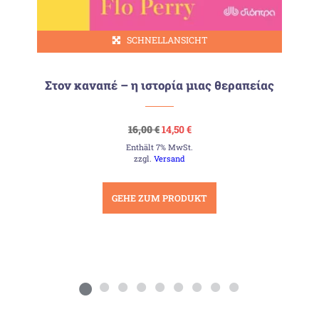
SCHNELLANSICHT
Στον καναπέ – η ιστορία μιας θεραπείας
Ursprünglicher
Aktueller
16,00
€
14,50
€
Preis
Preis
Enthält 7% MwSt.
war:
ist:
16,00 €
14,50 €.
zzgl.
Versand
GEHE ZUM PRODUKT