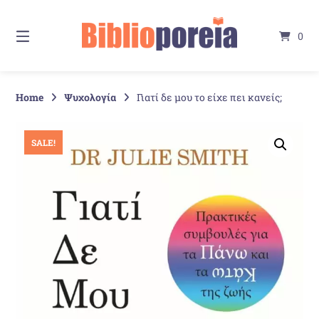
Springe
zum
0
Inhalt
Home
Ψυχολογία
Γιατί δε μου το είχε πει κανείς;
SALE!