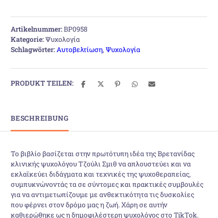
μου
το
είχε
Artikelnummer:
BP0958
πει
Kategorie:
Ψυχολογία
κανείς;
Schlagwörter:
Αυτοβελτίωση
,
Ψυχολογία
Menge
PRODUKT TEILEN:
BESCHREIBUNG
Το βιβλίο βασίζεται στην πρωτότυπη ιδέα της Βρετανίδας
κλινικής ψυχολόγου Τζούλι Σμιθ να απλουστεύει και να
εκλαϊκεύει διδάγματα και τεχνικές της ψυχοθεραπείας,
συμπυκνώνοντάς τα σε σύντομες και πρακτικές συμβουλές
για να αντιμετωπίζουμε με ανθεκτικότητα τις δυσκολίες
που φέρνει στον δρόμο μας η ζωή. Χάρη σε αυτήν
καθιερώθηκε ως η δημοφιλέστερη ψυχολόγος στο TikTok.