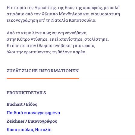
Η ιστορία της Αφροδίτης, της θεάς της ομορφιάς, με απλά
στιχάκια από τον Φίλιππο Μανδηλαρά και χιουμοριστική
εικονογράφηση απ’ τη Ναταλία Καπατσούλια.
Από το κύμα λένε πως γυμνή γεννήθηκε,
στην Κύπρο ντύθηκε, εκεί χτενίστηκε, στολίστηκε.
Κι έπειτα στον Όλυμπο ανέβηκε η πιο ωραία,
όλοι την ερωτεύονταν, τη θέλανε παρέα.
ZUSÄTZLICHE INFORMATIONEN
PRODUKTDETAILS
Buchart / Είδος
Παιδικά εικονογραφημένα
Zeichner / Εικονογράφος
Καπατσούλια, Ναταλία