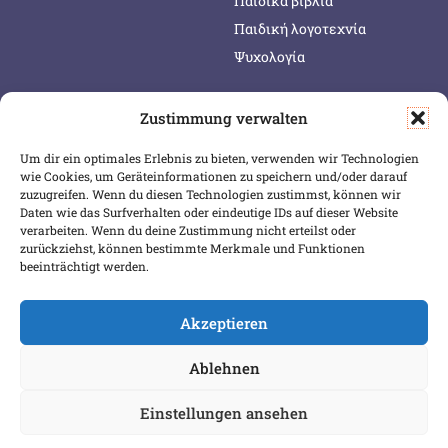
Παιδικά βιβλία
Παιδική λογοτεχνία
Ψυχολογία
Zustimmung verwalten
SERVICE & INFOS
SICHER BEZAHLEN
Um dir ein optimales Erlebnis zu bieten, verwenden wir Technologien
Warenkorb
wie Cookies, um Geräteinformationen zu speichern und/oder darauf
Wunschliste
zuzugreifen. Wenn du diesen Technologien zustimmst, können wir
Daten wie das Surfverhalten oder eindeutige IDs auf dieser Website
Mein Konto
verarbeiten. Wenn du deine Zustimmung nicht erteilst oder
zurückziehst, können bestimmte Merkmale und Funktionen
Versand & Lieferung
beeinträchtigt werden.
Zahlungsweisen
Widerruf
Akzeptieren
Ablehnen
Einstellungen ansehen