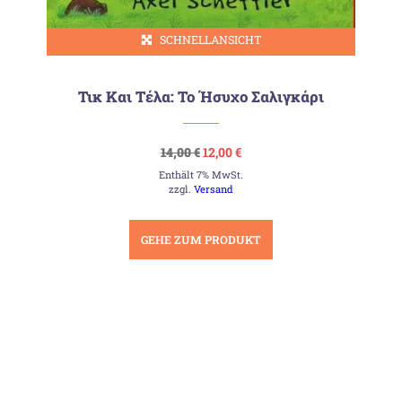
SCHNELLANSICHT
Τικ Και Τέλα: Το Ήσυχο Σαλιγκάρι
Ursprünglicher
Aktueller
14,00
€
12,00
€
Preis
Preis
Enthält 7% MwSt.
war:
ist:
14,00 €
12,00 €.
zzgl.
Versand
GEHE ZUM PRODUKT