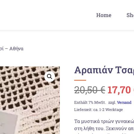
Home
Sh
σί – Αθήνα
Αραπιάν Τσα
Urspr
20,50
€
17,70
Preis
Enthält 7% MwSt.
zzgl.
Versand
Lieferzeit: ca. 1-2 Werktage
war:
Τα μυστικά τριών γυναικών
στη λήθη του. Ξεκινούν α
20,50