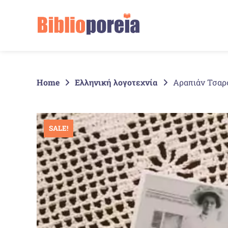
Springe
zum
Inhalt
Home
Ελληνική λογοτεχνία
Αραπιάν Τσαρ
SALE!