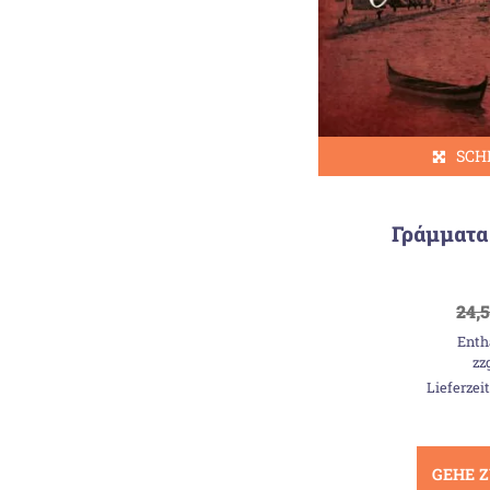
SCH
Γράμματα
24,
Enth
zz
Lieferzei
GEHE 