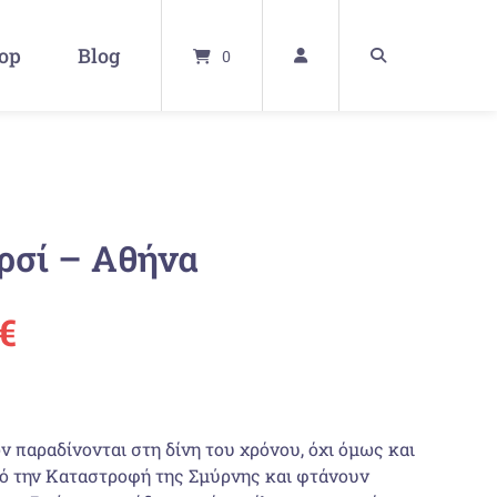
op
Blog
0
ρσί – Αθήνα
ünglicher
Aktueller
€
Preis
ist:
 παραδίνονται στη δίνη του χρόνου, όχι όμως και
πό την Καταστροφή της Σμύρνης και φτάνουν
 €
17,70 €.