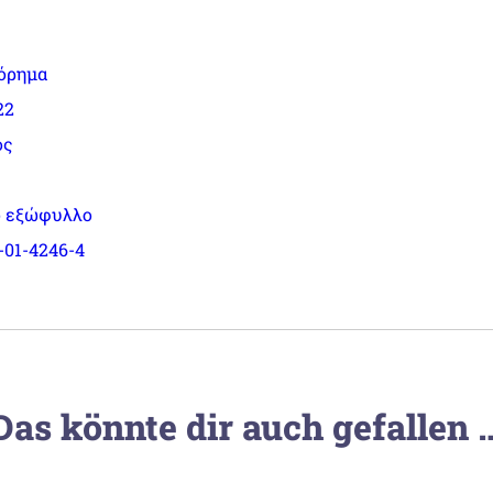
όρημα
22
ός
 εξώφυλλο
-01-4246-4
Das könnte dir auch gefallen 