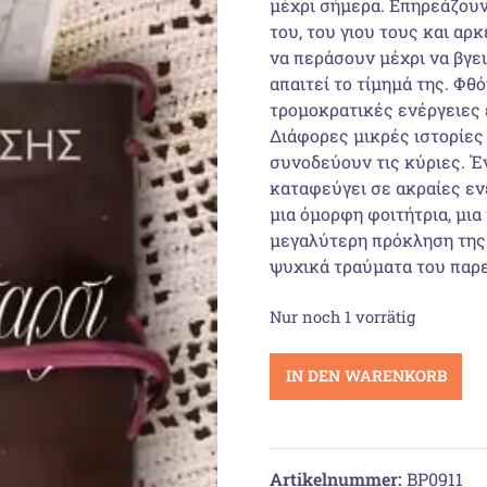
μέχρι σήμερα. Επηρεάζουν
του, του γιου τους και α
να περάσουν μέχρι να βγει
απαιτεί το τίμημά της. Φ
τρομοκρατικές ενέργειες 
Διάφορες μικρές ιστορίες 
συνοδεύουν τις κύριες. Έ
καταφεύγει σε ακραίες εν
μια όμορφη φοιτήτρια, μια
μεγαλύτερη πρόκληση της 
ψυχικά τραύματα του παρε
Nur noch 1 vorrätig
Αραπιάν
IN DEN WARENKORB
Τσαρσί
-
Αθήνα
Menge
Artikelnummer:
BP0911