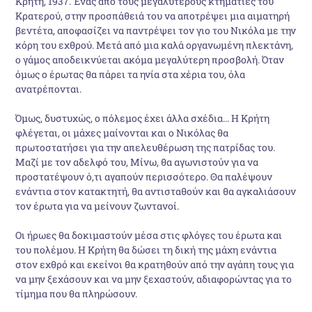
Κρήτη, 1937. Ένας από τους μεγαλύτερους κτηματίες του
Κρατερού, στην προσπάθειά του να αποτρέψει μια αιματηρή
βεντέτα, αποφασίζει να παντρέψει τον γιο του Νικόλα με την
κόρη του εχθρού. Μετά από μια καλά οργανωμένη πλεκτάνη,
ο γάμος αποδεικνύεται ακόμα μεγαλύτερη προσβολή. Όταν
όμως ο έρωτας θα πάρει τα ηνία στα χέρια του, όλα
ανατρέπονται.
Όμως, δυστυχώς, ο πόλεμος έχει άλλα σχέδια… Η Κρήτη
φλέγεται, οι μάχες μαίνονται και ο Νικόλας θα
πρωτοστατήσει για την απελευθέρωση της πατρίδας του.
Μαζί με τον αδελφό του, Μίνω, θα αγωνιστούν για να
προστατέψουν ό,τι αγαπούν περισσότερο. Θα παλέψουν
ενάντια στον κατακτητή, θα αντισταθούν και θα αγκαλιάσουν
τον έρωτα για να μείνουν ζωντανοί.
Οι ήρωες θα δοκιμαστούν μέσα στις φλόγες του έρωτα και
του πολέμου. Η Κρήτη θα δώσει τη δική της μάχη ενάντια
στον εχθρό και εκείνοι θα κρατηθούν από την αγάπη τους για
να μην ξεχάσουν και να μην ξεχαστούν, αδιαφορώντας για το
τίμημα που θα πληρώσουν.