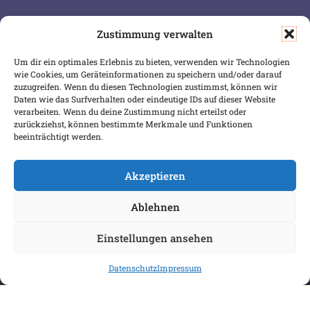
Zustimmung verwalten
SERVICE & INFOS
SICHER BEZAHLEN
Um dir ein optimales Erlebnis zu bieten, verwenden wir Technologien
Warenkorb
wie Cookies, um Geräteinformationen zu speichern und/oder darauf
Wunschliste
zuzugreifen. Wenn du diesen Technologien zustimmst, können wir
Daten wie das Surfverhalten oder eindeutige IDs auf dieser Website
Mein Konto
verarbeiten. Wenn du deine Zustimmung nicht erteilst oder
zurückziehst, können bestimmte Merkmale und Funktionen
Versand & Lieferung
beeinträchtigt werden.
Zahlungsweisen
Widerruf
Akzeptieren
Ablehnen
Einstellungen ansehen
Datenschutz
Impressum
COPYRIGHT 2026 BIBLIOPOREIA
ALLGEMEINE GESCHÄFTSBEDINGUNGEN