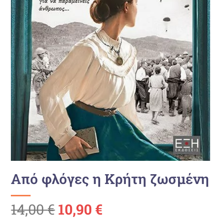
Από φλόγες η Κρήτη ζωσμένη
Ursprünglicher
Aktueller
14,00
€
10,90
€