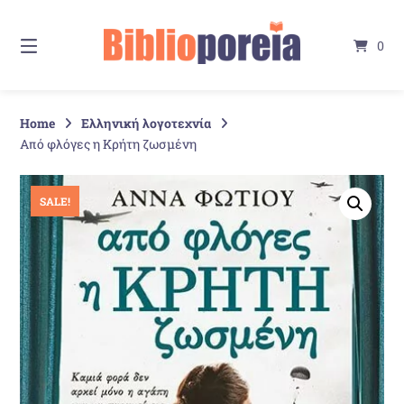
Springe
zum
0
Inhalt
Home
Ελληνική λογοτεχνία
Από φλόγες η Κρήτη ζωσμένη
SALE!