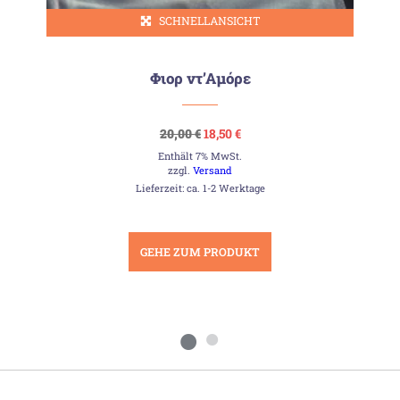
SCHNELLANSICHT
Φιορ ντ’Αμόρε
Ursprünglicher
Aktueller
20,00
€
18,50
€
Preis
Preis
Enthält 7% MwSt.
war:
ist:
20,00 €
18,50 €.
zzgl.
Versand
Lieferzeit: ca. 1-2 Werktage
GEHE ZUM PRODUKT