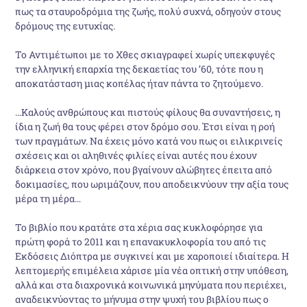
πως τα σταυροδρόμια της ζωής, πολύ συχνά, οδηγούν στους
δρόμους της ευτυχίας.
Το Αντιμέτωποι με το Χθες σκιαγραφεί χωρίς υπεκφυγές
την ελληνική επαρχία της δεκαετίας του ’60, τότε που η
αποκατάσταση μιας κοπέλας ήταν πάντα το ζητούμενο.
…Καλούς ανθρώπους και πιστούς φίλους θα συναντήσεις, η
ίδια η ζωή θα τους φέρει στον δρόμο σου. Έτσι είναι η ροή
των πραγμάτων. Να έχεις μόνο κατά νου πως οι ειλικρινείς
σχέσεις και οι αληθινές φιλίες είναι αυτές που έχουν
διάρκεια στον χρόνο, που βγαίνουν αλώβητες έπειτα από
δοκιμασίες, που ωριμάζουν, που αποδεικνύουν την αξία τους
μέρα τη μέρα…
Το βιβλίο που κρατάτε στα χέρια σας κυκλοφόρησε για
πρώτη φορά το 2011 και η επανακυκλοφορία του από τις
Εκδόσεις Διόπτρα με συγκινεί και με χαροποιεί ιδιαίτερα. Η
λεπτομερής επιμέλεια χάρισε μία νέα οπτική στην υπόθεση,
αλλά και στα διαχρονικά κοινωνικά μηνύματα που περιέχει,
αναδεικνύοντας το μήνυμα στην ψυχή του βιβλίου πως ο