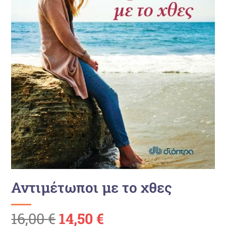
Αντιμέτωποι με το χθες
Ursprünglicher
Aktueller
16,00
€
14,50
€