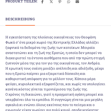
PRODUKT TEILEN:
BESCHREIBUNG
Η εγκατάσταση της πλούσιας οικογένειας του Θεοφάνη
Φωκά σ’ ένα μικρό χωριό της Κεντρικής Ελλάδας αλλάζει
ξαφνικά τα δεδομένα της ζωής των κατοίκων. Μοιραία
αναστατώνει και τη ζωή της Ερατώς, η οποία δεν μπορεί να
δια­χειριστεί τα έντονα αισθήματα που από την πρώτη στιγμή
ξυπνούν μέσα της για τον γιο της οικογένειας, τον Ανδρέα.
Η ερωτική τους σχέση μοιάζει ανέλπιδη και αδιέξοδη, μέχρι
που η Ερατώ παίρνει μια εξαιρετικά δύσκολη και
καθοριστική απόφαση για το μέλλον τους. Κάποια μέρα
φεύγει, κυριολεκτικά εξαφανίζεται, και χωρίς να υπολογίσει
κανένα κόστος γίνεται τιμονιέρισσα της ζωής της.
Ο χρόνος τη δικαιώνει, γιατί η πραγματική αγάπη μπορεί και
υπερβαίνει όλα τα εμπόδια. Η συγγνώμη γίνεται μια μεγάλη
αγκαλιά κι ενώνει όλους εκείνους που το πείσμα και ο
εγωισμός είχαν χωρίσει για πολύ καιρό, αποδεικνύοντας