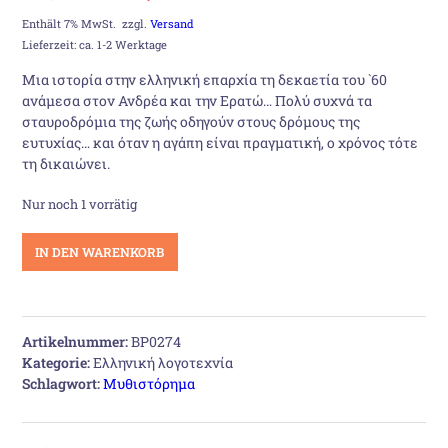
Preis
Preis
Enthält 7% MwSt.
zzgl.
Versand
Lieferzeit: ca. 1-2 Werktage
war:
ist:
Μια ιστορία στην ελληνική επαρχία τη δεκαετία του `60
ανάμεσα στον Ανδρέα και την Ερατώ… Πολύ συχνά τα
16,00 €
14,50 €.
σταυροδρόμια της ζωής οδηγούν στους δρόμους της
ευτυχίας… και όταν η αγάπη είναι πραγματική, ο χρόνος τότε
τη δικαιώνει.
Nur noch 1 vorrätig
Αντιμέτωποι
IN DEN WARENKORB
με
το
χθες
Menge
Artikelnummer:
BP0274
Kategorie:
Ελληνική λογοτεχνία
Schlagwort:
Μυθιστόρημα