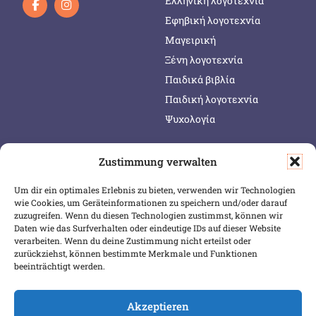
Ελληνική λογοτεχνία
Εφηβική λογοτεχνία
Μαγειρική
Ξένη λογοτεχνία
Παιδικά βιβλία
Παιδική λογοτεχνία
Ψυχολογία
Zustimmung verwalten
SERVICE & INFOS
SICHER BEZAHLEN
Um dir ein optimales Erlebnis zu bieten, verwenden wir Technologien
Warenkorb
wie Cookies, um Geräteinformationen zu speichern und/oder darauf
Wunschliste
zuzugreifen. Wenn du diesen Technologien zustimmst, können wir
Daten wie das Surfverhalten oder eindeutige IDs auf dieser Website
Mein Konto
verarbeiten. Wenn du deine Zustimmung nicht erteilst oder
zurückziehst, können bestimmte Merkmale und Funktionen
Versand & Lieferung
beeinträchtigt werden.
Zahlungsweisen
Widerruf
Akzeptieren