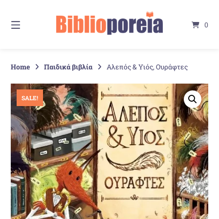
Springe
zum
0
Inhalt
Home
Παιδικά βιβλία
Αλεπός & Υιός, Ουράφτες
SALE!