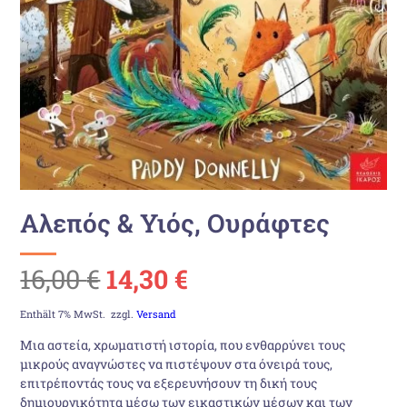
Αλεπός & Υιός, Ουράφτες
Ursprünglicher
Aktueller
16,00
€
14,30
€
Preis
Preis
Enthält 7% MwSt.
zzgl.
Versand
Μια αστεία, χρωματιστή ιστορία, που ενθαρρύνει τους
war:
ist:
μικρούς αναγνώστες να πιστέψουν στα όνειρά τους,
επιτρέποντάς τους να εξερευνήσουν τη δική τους
16,00 €
14,30 €.
δημιουργικότητα μέσω των εικαστικών μέσων και των