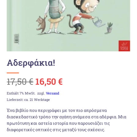
Αδερφάκια!
Ursprünglicher
Aktueller
17,50
€
16,50
€
Preis
Preis
Enthält 7% MwSt.
zzgl.
Versand
Lieferzeit: ca. 21 Werktage
war:
ist:
Ένα βιβλίο που περιγράφει με τον πιο απρόσμενα
διασκεδαστικό τρόπο την αγάπη ανάμεσα στα αδέρφια. Μια
17,50 €
16,50 €.
πρωτότυπη και αστεία ιστορία που παρουσιάζει τις
διαφορετικές οπτικές στις μεταξύ τους σχέσεις.