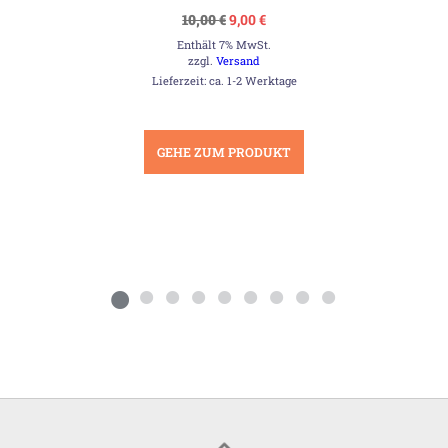
Ursprünglicher
Aktueller
10,00
€
9,00
€
Preis
Preis
Enthält 7% MwSt.
war:
ist:
10,00 €
9,00 €.
zzgl.
Versand
Lieferzeit: ca. 1-2 Werktage
GEHE ZUM PRODUKT