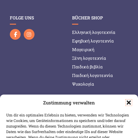
FOLGE UNS
BÜCHER SHOP
Ελληνική λογοτεχνία
Εφηβική λογοτεχνία
Μαγειρική
Ξένη λογοτεχνία
Παιδικά βιβλία
Παιδική λογοτεχνία
Ψυχολογία
Zustimmung verwalten
SERVICE & INFOS
SICHER BEZAHLEN
Um dir ein optimales Erlebnis zu bieten, verwenden wir Technologien
Warenkorb
wie Cookies, um Geräteinformationen zu speichern und/oder darauf
zuzugreifen. Wenn du diesen Technologien zustimmst, können wir
Wunschliste
Daten wie das Surfverhalten oder eindeutige IDs auf dieser Website
Mein Konto
verarbeiten. Wenn du deine Zustimmung nicht erteilst oder