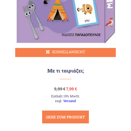
SCHNELLANSICHT
Με τι ταιριάζει;
Ursprünglicher
Aktueller
9,99
€
7,99
€
Preis
Preis
Enthält 19% MwSt.
war:
ist:
9,99 €
7,99 €.
zzgl.
Versand
GEHE ZUM PRODUKT