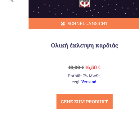
SCHNELLANSICHT
Ολική έκλειψη καρδιάς
Ursprünglicher
Aktueller
18,00
€
16,50
€
Preis
Preis
Enthält 7% MwSt.
war:
ist:
18,00 €
16,50 €.
zzgl.
Versand
GEHE ZUM PRODUKT