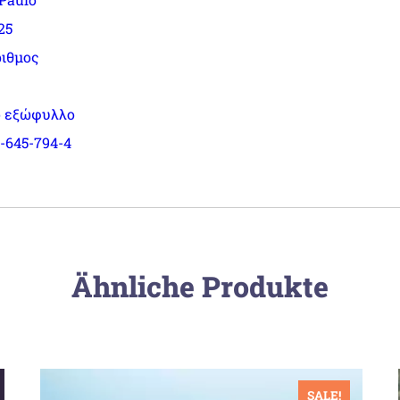
25
ριθμος
 εξώφυλλο
-645-794-4
Ähnliche Produkte
SALE!