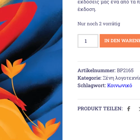
εκδόσεις μας ένα από τα π
έκδοση.
Nur noch 2 vorrätig
Έντεκα
IN DEN WAREN
λεπτά
Menge
Artikelnummer:
BP2165
Kategorie:
Ξένη λογοτεχνί
Schlagwort:
Κοινωνικό
PRODUKT TEILEN: