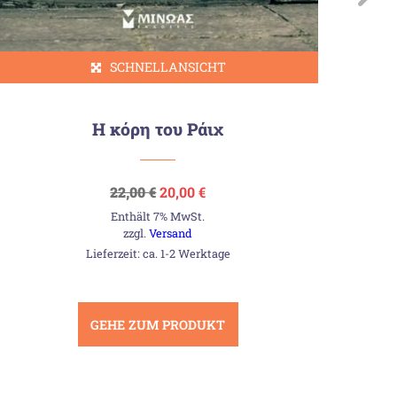
SCHNELLANSICHT
Η κόρη του Ράιχ
Ursprünglicher
Aktueller
22,00
€
20,00
€
Preis
Preis
Enthält 7% MwSt.
war:
ist:
22,00 €
20,00 €.
zzgl.
Versand
Lieferzeit: ca. 1-2 Werktage
GEHE ZUM PRODUKT