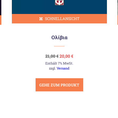
SCHNELLANSICHT
Ολίβια
Ursprünglicher
Aktueller
21,00
€
20,00
€
Preis
Preis
Enthält 7% MwSt.
war:
ist:
21,00 €
20,00 €.
zzgl.
Versand
GEHE ZUM PRODUKT