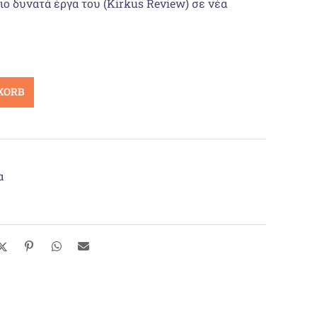
ιο δυνατά έργα του (Kirkus Review) σε νέα
KORB
α