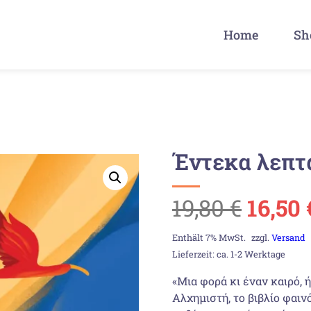
Home
Sh
Έντεκα λεπτ
Urspr
19,80
€
16,50
Preis
Enthält 7% MwSt.
zzgl.
Versand
Lieferzeit: ca. 1-2 Werktage
war:
«Μια φορά κι έναν καιρό,
Αλχημιστή, το βιβλίο φαι
19,80 