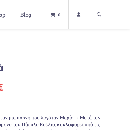
op
Blog
0
ά
ünglicher
Aktueller
€
Preis
ist:
 ήταν μια πόρνη που λεγόταν Μαρία…» Μετά τον
νόμενο του Πάουλο Κοέλιο, κυκλοφορεί από τις
€
16,50 €.