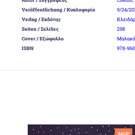
Veröffentlichung / Κυκλοφορία
9/24/20
Verlag / Εκδότης
Κλειδά
Seiten / Σελίδες
298
Cover / Εξώφυλλο
Μαλακό
ISBN
978-960
ALE!
SALE!