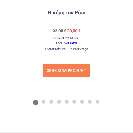
Η κόρη του Ράιχ
Ursprünglicher
Aktueller
22,00
€
20,00
€
Preis
Preis
Enthält 7% MwSt.
war:
ist:
22,00 €
20,00 €.
zzgl.
Versand
Lieferzeit: ca. 1-2 Werktage
GEHE ZUM PRODUKT