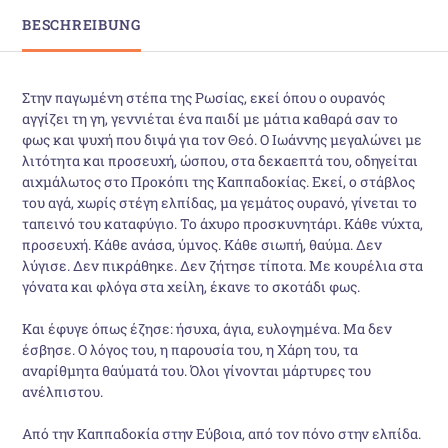
BESCHREIBUNG
Στην παγωμένη στέπα της Ρωσίας, εκεί όπου ο ουρανός
αγγίζει τη γη, γεννιέται ένα παιδί με μάτια καθαρά σαν το
φως και ψυχή που διψά για τον Θεό. Ο Ιωάννης μεγαλώνει με
λιτότητα και προσευχή, ώσπου, στα δεκαεπτά του, οδηγείται
αιχμάλωτος στο Προκόπι της Καππαδοκίας. Εκεί, ο στάβλος
του αγά, χωρίς στέγη ελπίδας, μα γεμάτος ουρανό, γίνεται το
ταπεινό του καταφύγιο. Το άχυρο προσκυνητάρι. Κάθε νύχτα,
προσευχή. Κάθε ανάσα, ύμνος. Κάθε σιωπή, θαύμα. Δεν
λύγισε. Δεν πικράθηκε. Δεν ζήτησε τίποτα. Με κουρέλια στα
γόνατα και φλόγα στα χείλη, έκανε το σκοτάδι φως.
Και έφυγε όπως έζησε: ήσυχα, άγια, ευλογημένα. Μα δεν
έσβησε. Ο λόγος του, η παρουσία του, η Χάρη του, τα
αναρίθμητα θαύματά του. Όλοι γίνονται μάρτυρες του
ανέλπιστου.
Από την Καππαδοκία στην Εύβοια, από τον πόνο στην ελπίδα.