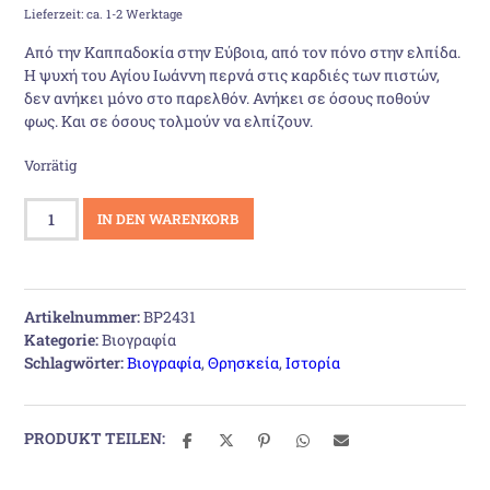
Lieferzeit: ca. 1-2 Werktage
war:
ist:
Από την Καππαδοκία στην Εύβοια, από τον πόνο στην ελπίδα.
Η ψυχή του Αγίου Ιωάννη περνά στις καρδιές των πιστών,
13,08 €
10,90 €.
δεν ανήκει μόνο στο παρελθόν. Ανήκει σε όσους ποθούν
φως. Και σε όσους τολμούν να ελπίζουν.
Vorrätig
Άγιος
IN DEN WARENKORB
Ιωάννης
ο
Ρώσος
Menge
Artikelnummer:
BP2431
Kategorie:
Βιογραφία
Schlagwörter:
Βιογραφία
,
Θρησκεία
,
Ιστορία
PRODUKT TEILEN: