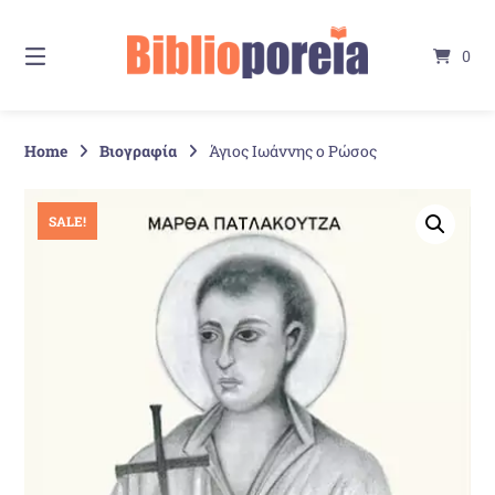
Springe
zum
0
Inhalt
Home
Βιογραφία
Άγιος Ιωάννης ο Ρώσος
SALE!