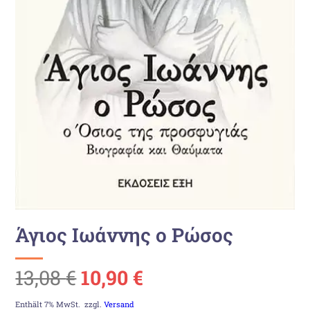
Άγιος Ιωάννης ο Ρώσος
Ursprünglicher
Aktueller
13,08
€
10,90
€
Preis
Preis
Enthält 7% MwSt.
zzgl.
Versand